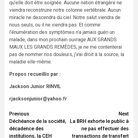
qu’elle doit être soignée. Aucune nation étrangère ne
viendra reconstruire notre colonne vertébrale. Aucun
miracle ne descendra du ciel. Notre salut viendra de
nous seuls, ou il ne viendra pas. Et comme
l’énumération des symptômes n’a jamais guéri un
malade, dans mon prochain ouvrage AUX GRANDS
MAUX LES GRANDS REMÈDES, je ne me contenterai
pas de nommer nos douleurs, j’irai droit à la source, la
maladie elle-même.
Propos recueillis par :
Jackson Junior RINVIL
rjacksonjunior@yahoo.fr
Previous
Next
Continue
Déchéance de la société,
La BRH exhorte le public à
Reading
décadence des
ne pas effectuer des
institutions, la CEH
transactions de transfert