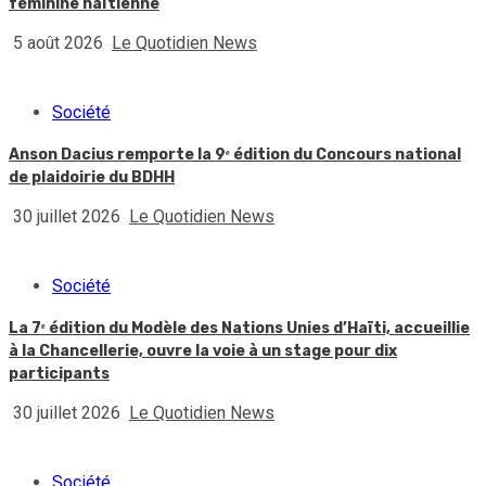
féminine haïtienne
5 août 2026
Le Quotidien News
Société
Anson Dacius remporte la 9ᵉ édition du Concours national
de plaidoirie du BDHH
30 juillet 2026
Le Quotidien News
Société
La 7ᵉ édition du Modèle des Nations Unies d’Haïti, accueillie
à la Chancellerie, ouvre la voie à un stage pour dix
participants
30 juillet 2026
Le Quotidien News
Société