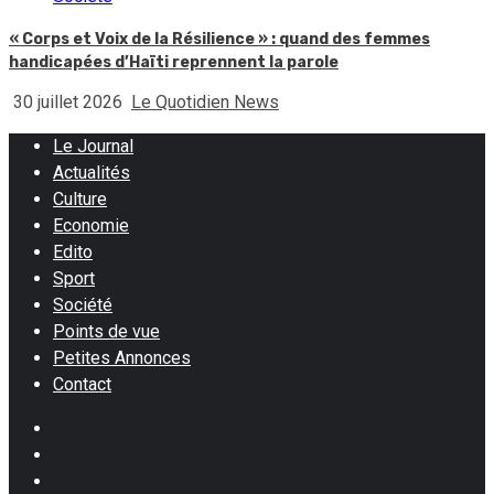
« Corps et Voix de la Résilience » : quand des femmes
handicapées d’Haïti reprennent la parole
30 juillet 2026
Le Quotidien News
Le Journal
Actualités
Culture
Economie
Edito
Sport
Société
Points de vue
Petites Annonces
Contact
Facebook
Instagram
Twitter