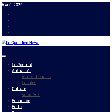
Skip
6 août 2026
to
Facebook
content
Instagram
Twitter
Youtube
Primary
Menu
Le Journal
Actualités
Internationales
Locales
Culture
Vendr’Art
Economie
Edito