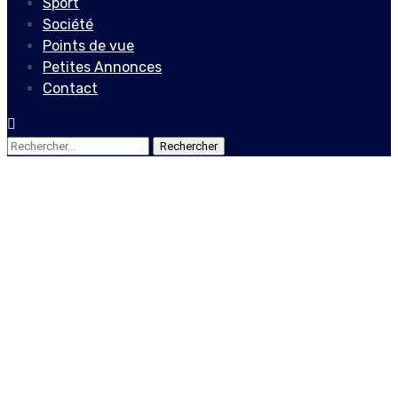
Sport
Société
Points de vue
Petites Annonces
Contact
Rechercher :
Economie
LES AGREGATS
MONETAIRES AU 3 EME
TRIMESTRE DE L’EXERCICE
FISCAL 2021