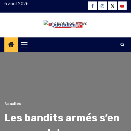
Skip
6 août 2026
Facebook
Instagram
Twitter
Yout
to
content
Primary
Menu
Actualités
Les bandits armés s’en