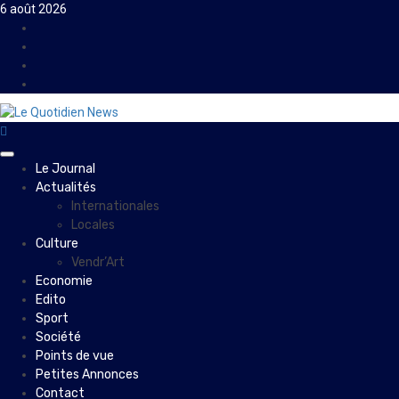
Skip
6 août 2026
to
Facebook
content
Instagram
Twitter
Youtube
Primary
Le Journal
Menu
Actualités
Internationales
Locales
Culture
Vendr’Art
Economie
Edito
Sport
Société
Points de vue
Petites Annonces
Contact