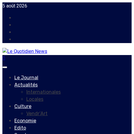
Skip
5 août 2026
to
Facebook
content
Instagram
Twitter
Youtube
Primary
Menu
Le Journal
Actualités
Internationales
Locales
Culture
Vendr’Art
Economie
Edito