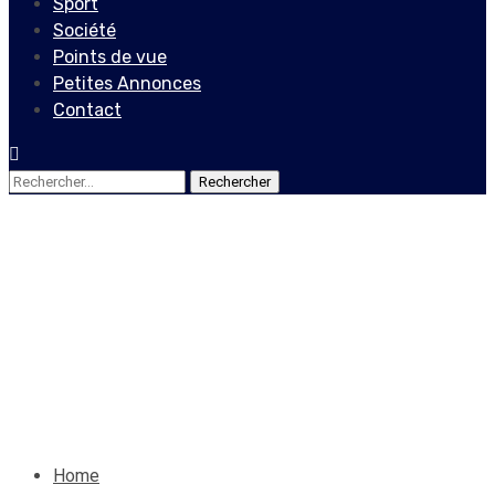
Sport
Société
Points de vue
Petites Annonces
Contact
Rechercher :
Edito
L’Exécutif ne s’inquiète
pas !
21 septembre 2025
Le Quotidien News
Home