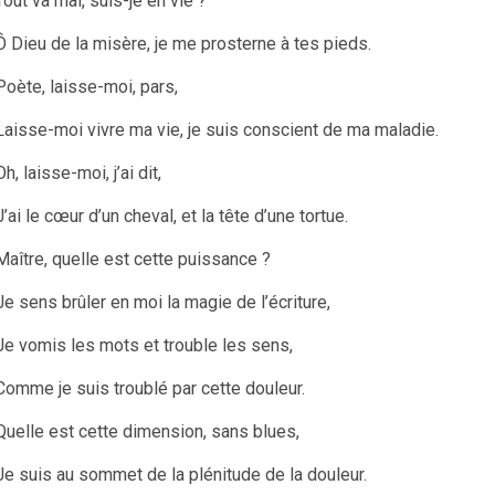
Tout va mal, suis-je en vie ?
Ô Dieu de la misère, je me prosterne à tes pieds.
Poète, laisse-moi, pars,
Laisse-moi vivre ma vie, je suis conscient de ma maladie.
Oh, laisse-moi, j’ai dit,
J’ai le cœur d’un cheval, et la tête d’une tortue.
Maître, quelle est cette puissance ?
Je sens brûler en moi la magie de l’écriture,
Je vomis les mots et trouble les sens,
Comme je suis troublé par cette douleur.
Quelle est cette dimension, sans blues,
Je suis au sommet de la plénitude de la douleur.