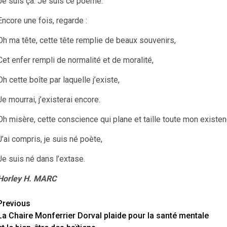
Je suis ça. Je suis ce poème.
Encore une fois, regarde :
Oh ma tête, cette tête remplie de beaux souvenirs,
Cet enfer rempli de normalité et de moralité,
Oh cette boîte par laquelle j’existe,
Je mourrai, j’existerai encore.
Oh misère, cette conscience qui plane et taille toute mon existe
J’ai compris, je suis né poète,
Je suis né dans l’extase.
Horley H. MARC
Continue
Previous
La Chaire Monferrier Dorval plaide pour la santé mentale
Reading