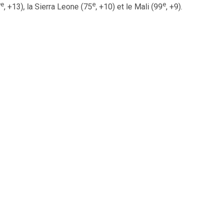
e
e
e
7
, +13), la Sierra Leone (75
, +10) et le Mali (99
, +9).