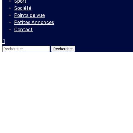
Sport
Société
Points de vue
Petites Annonces
Contact
Rechercher :
Actualités
Internationales
Liberté de la presse : l’exe
alerte RSF
22 avril 2021
Le Quotidien News