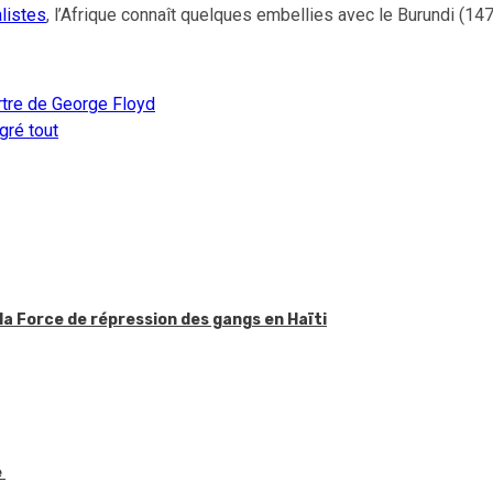
alistes
, l’Afrique connaît quelques embellies avec le Burundi (14
rtre de George Floyd
gré tout
la Force de répression des gangs en Haïti
e