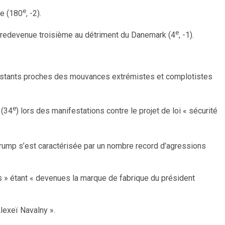
e
ée (180
, -2).
e
e, redevenue troisième au détriment du Danemark (4
, -1).
ifestants proches des mouvances extrémistes et complotistes
e
 (34
) lors des manifestations contre le projet de loi « sécurité
rump s’est caractérisée par un nombre record d’agressions
es » étant « devenues la marque de fabrique du président
Alexeï Navalny ».