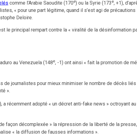
e
e
elés
comme l’Arabie Saoudite (170
) ou la Syrie (173
, +1), d’a
stes, « pour une part légitime, quand il s’est agi de précautions 
istophe Deloire.
st le principal rempart contre la « viralité de la désinformation 
e
 Maduro au Venezuela (148
, -1) ont ainsi « fait la promotion de 
ions de journalistes pour mieux minimiser le nombre de décès liés
nté ».
8), a récemment adopté « un décret anti-fake news » octroyant au
 de façon décomplexée » la répression de la liberté de la presse,
alise « la diffusion de fausses informations ».