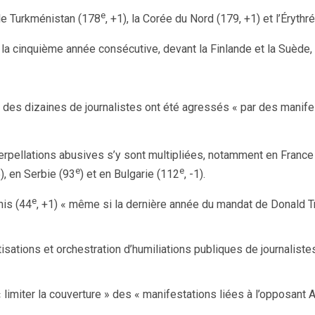
e
 le Turkménistan (178
, +1), la Corée du Nord (179, +1) et l’Érythr
r la cinquième année consécutive, devant la Finlande et la Suèd
car des dizaines de journalistes ont été agressés « par des man
terpellations abusives s’y sont multipliées, notamment en France
e
e
5), en Serbie (93
) et en Bulgarie (112
, -1).
e
nis (44
, +1) « même si la dernière année du mandat de Donald T
tisations et orchestration d’humiliations publiques de journalist
 limiter la couverture » des « manifestations liées à l’opposant 