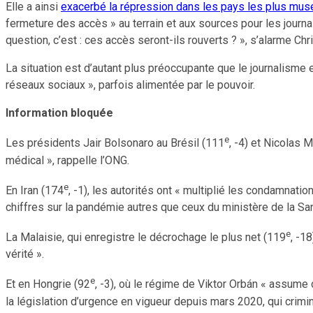
Elle a ainsi
exacerbé la répression dans les pays les plus mus
fermeture des accès » au terrain et aux sources pour les journali
question, c’est : ces accès seront-ils rouverts ? », s’alarme Chr
La situation est d’autant plus préoccupante que le journalisme e
réseaux sociaux », parfois alimentée par le pouvoir.
Information bloquée
e
Les présidents Jair Bolsonaro au Brésil (111
, -4) et Nicolas
médical », rappelle l’ONG.
e
En Iran (174
, -1), les autorités ont « multiplié les condamnat
chiffres sur la pandémie autres que ceux du ministère de la Sa
e
La Malaisie, qui enregistre le décrochage le plus net (119
, -1
vérité ».
e
Et en Hongrie (92
, -3), où le régime de Viktor Orbán « assume
la législation d’urgence en vigueur depuis mars 2020, qui crimin