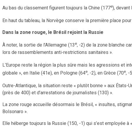
e
Au bas du classement figurent toujours la Chine (177
), devant
En haut du tableau, la Norvège conserve la première place pou
Dans la zone rouge, le Brésil rejoint la Russie
e
À noter, la sortie de l’Allemagne (13
, -2) de la zone blanche 
lors de rassemblements anti-restrictions sanitaires ».
L’Europe reste la région la plus sûre mais les agressions et in
e
e
globale », en Italie (41e), en Pologne (64
, -2), en Grèce (70
, -
Outre-Atlantique, la situation reste « plutôt bonne » aux États-U
(près de 400) et d’arrestations de journalistes (130) ».
La zone rouge accueille désormais le Brésil, « insultes, stigma
Bolsonaro ».
Elle héberge toujours la Russie (150, -1) qui s’est employée à «