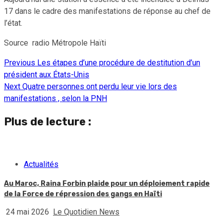
17 dans le cadre des manifestations de réponse au chef de
l’état.
Source radio Métropole Haïti
Previous
Les étapes d’une procédure de destitution d’un
Continue
président aux États-Unis
Reading
Next
Quatre personnes ont perdu leur vie lors des
manifestations , selon la PNH
Plus de lecture :
Actualités
Au Maroc, Raina Forbin plaide pour un déploiement rapide
de la Force de répression des gangs en Haïti
24 mai 2026
Le Quotidien News