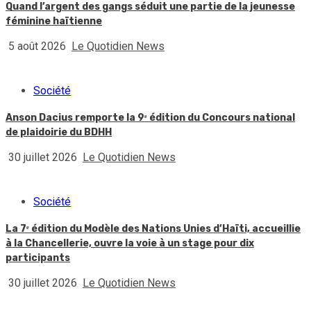
Quand l’argent des gangs séduit une partie de la jeunesse
féminine haïtienne
5 août 2026
Le Quotidien News
Société
Anson Dacius remporte la 9ᵉ édition du Concours national
de plaidoirie du BDHH
30 juillet 2026
Le Quotidien News
Société
La 7ᵉ édition du Modèle des Nations Unies d’Haïti, accueillie
à la Chancellerie, ouvre la voie à un stage pour dix
participants
30 juillet 2026
Le Quotidien News