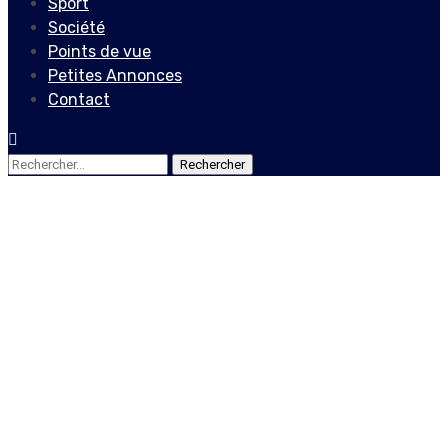
Sport
Société
Points de vue
Petites Annonces
Contact
Rechercher :
Actualités
L’opposition rejette l’appel
au dialogue du président
de la République, Jovenel
Moïse