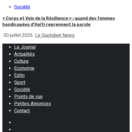
Société
« Corps et Voix de la Résilience » : quand des femmes
handicapées d’Haïti reprennent la parole
30 juillet 2026
Le Quotidien News
Le Journal
Actualités
Culture
Economie
Edito
Sport
Société
Points de vue
Petites Annonces
Contact
Facebook
Instagram