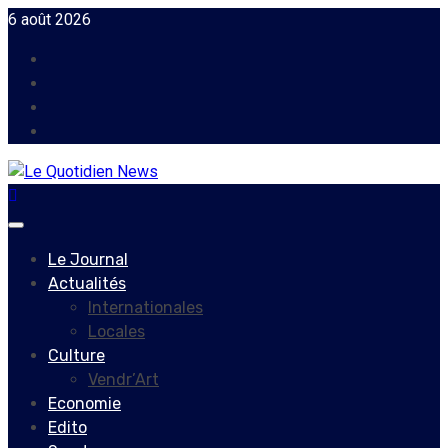
Skip
6 août 2026
to
Facebook
content
Instagram
Twitter
Youtube
Primary
Menu
Le Journal
Actualités
Internationales
Locales
Culture
Vendr’Art
Economie
Edito