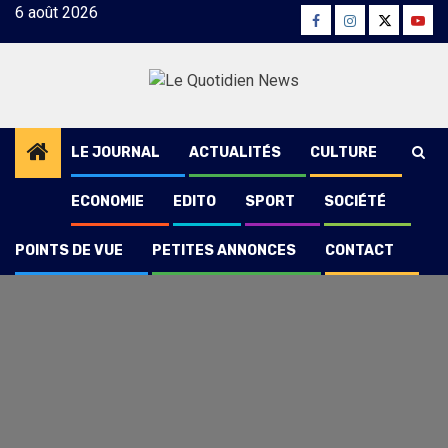
Skip
6 août 2026
Facebook
Instagram
Twitter
Yout
to
content
LE JOURNAL
ACTUALITÉS
CULTURE
ECONOMIE
EDITO
SPORT
SOCIÉTÉ
POINTS DE VUE
PETITES ANNONCES
CONTACT