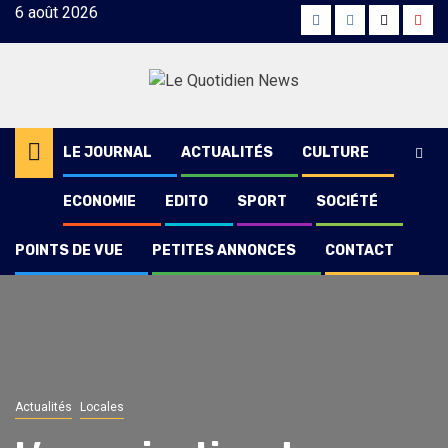
Skip
6 août 2026
Facebook
Instagram
Twitter
Yout
to
content
LE JOURNAL
ACTUALITÉS
CULTURE
ECONOMIE
EDITO
SPORT
SOCIÉTÉ
POINTS DE VUE
PETITES ANNONCES
CONTACT
Actualités
Locales