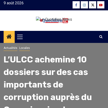
Skip
9 août 2026
Facebook
Instagram
Twitter
Yout
to
content
Primary
Menu
Actualités
Locales
L’ULCC achemine 10
dossiers sur des cas
importants de
corruption auprès du