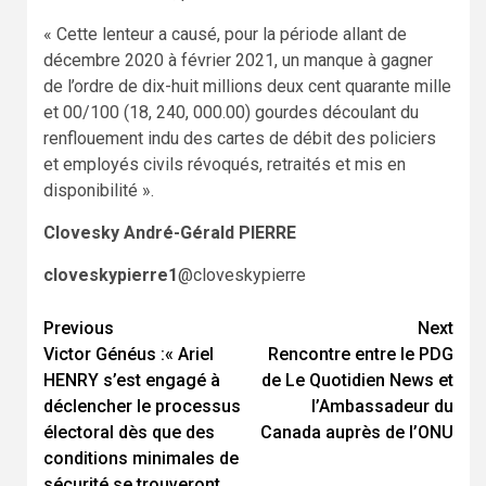
« Cette lenteur a causé, pour la période allant de
décembre 2020 à février 2021, un manque à gagner
de l’ordre de dix-huit millions deux cent quarante mille
et 00/100 (18, 240, 000.00) gourdes découlant du
renflouement indu des cartes de débit des policiers
et employés civils révoqués, retraités et mis en
disponibilité ».
Clovesky André-Gérald PIERRE
cloveskypierre1
@cloveskypierre
Continue
Previous
Next
Victor Généus :« Ariel
Rencontre entre le PDG
Reading
HENRY s’est engagé à
de Le Quotidien News et
déclencher le processus
l’Ambassadeur du
électoral dès que des
Canada auprès de l’ONU
conditions minimales de
sécurité se trouveront