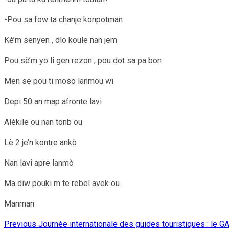
-Pou sa fow ta chanje konpotman
Kè’m senyen , dlo koule nan jem
Pou sè’m yo li gen rezon , pou dot sa pa bon
Men se pou ti moso lanmou wi
Depi 50 an map afronte lavi
Alèkile ou nan tonb ou
Lè 2 je’n kontre ankò
Nan lavi apre lanmò
Ma diw pouki m te rebel avek ou
Manman
Previous
Journée internationale des guides touristiques : le 
Continue