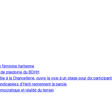
e féminine haïtienne
 de plaidoirie du BDHH
ie à la Chancellerie, ouvre la voie à un stage pour dix participan
ndicapées d’Haïti reprennent la parole
ocratique et réalité du terrain