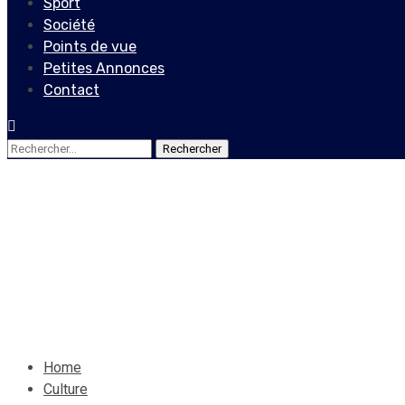
Sport
Société
Points de vue
Petites Annonces
Contact
Rechercher :
Culture
Vendr'Art
Manman
27 février 2021
Le Quotidien News
Home
Culture