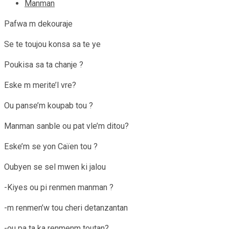
Manman
Pafwa m dekouraje
Se te toujou konsa sa te ye
Poukisa sa ta chanje ?
Eske m merite’l vre?
Ou panse’m koupab tou ?
Manman sanble ou pat vle’m ditou?
Eske’m se yon Caïen tou ?
Oubyen se sel mwen ki jalou
-Kiyes ou pi renmen manman ?
-m renmen’w tou cheri detanzantan
-ou pa ta ka renmenm toutan?