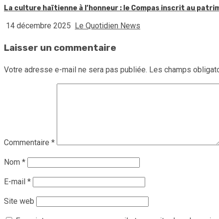
La culture haïtienne à l’honneur : le Compas inscrit au patr
14 décembre 2025
Le Quotidien News
Laisser un commentaire
Votre adresse e-mail ne sera pas publiée.
Les champs obligato
Commentaire
*
Nom
*
E-mail
*
Site web