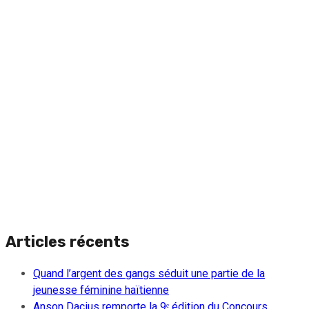
Articles récents
Quand l’argent des gangs séduit une partie de la
jeunesse féminine haïtienne
Anson Dacius remporte la 9ᵉ édition du Concours