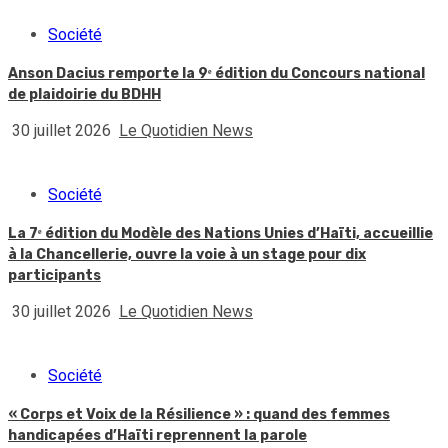
Société
Anson Dacius remporte la 9ᵉ édition du Concours national
de plaidoirie du BDHH
30 juillet 2026
Le Quotidien News
Société
La 7ᵉ édition du Modèle des Nations Unies d’Haïti, accueillie
à la Chancellerie, ouvre la voie à un stage pour dix
participants
30 juillet 2026
Le Quotidien News
Société
« Corps et Voix de la Résilience » : quand des femmes
handicapées d’Haïti reprennent la parole