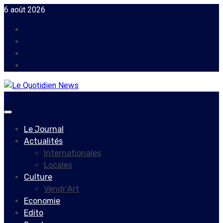
Skip
6 août 2026
to
Facebook
content
Instagram
Twitter
Youtube
Primary
Menu
Le Journal
Actualités
Internationales
Locales
Culture
Vendr’Art
Economie
Edito