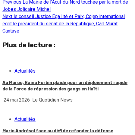
Previous
La Mairie de l’Acul-du-Nord touchée par la mort de
Continue
Jobes Jolicaire Michel
Reading
Next
le conseil Justice Éga lité et Paix, Cojep international
écrit le president du senat de la Republique, Carl Murat
Cantave
Plus de lecture :
Actualités
Au Maroc, Raina Forbin plaide pour un déploiement rapide
de la Force de répression des gangs en Haïti
24 mai 2026
Le Quotidien News
Actualités
Mario Andrésol face au défi de refonder la défense