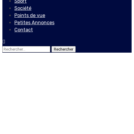
Sport
Société
Points de vue
Petites Annonces
Contact
Rechercher :
Actualités
Massacre de La Saline : les
coupables doivent
répondre de leurs actes, a
exhorté le gouvernement