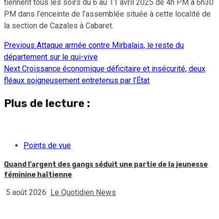
tiennent tous les soirs du 6 au 11 avril 2025 de 4h PM à 6h30
PM dans l’enceinte de l’assemblée située à cette localité de
la section de Cazales à Cabaret.
Previous
Attaque armée contre Mirbalais, le reste du
Continue
département sur le qui-vive
Reading
Next
Croissance économique déficitaire et insécurité, deux
fléaux soigneusement entretenus par l’État
Plus de lecture :
Points de vue
Quand l’argent des gangs séduit une partie de la jeunesse
féminine haïtienne
5 août 2026
Le Quotidien News