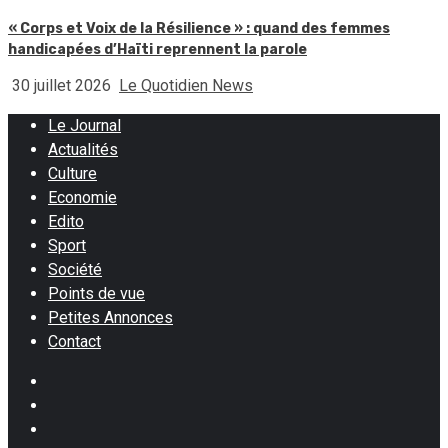
« Corps et Voix de la Résilience » : quand des femmes
handicapées d’Haïti reprennent la parole
30 juillet 2026
Le Quotidien News
Le Journal
Actualités
Culture
Economie
Edito
Sport
Société
Points de vue
Petites Annonces
Contact
Facebook
Instagram
Twitter