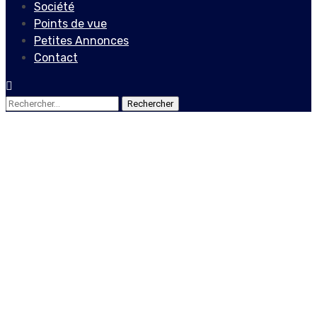
Société
Points de vue
Petites Annonces
Contact
Rechercher :
Points de vue
Moise Eugène,
coordinateur du CHSM,
exige des poursuites
contre les influenceurs
indexés dans le rapport de