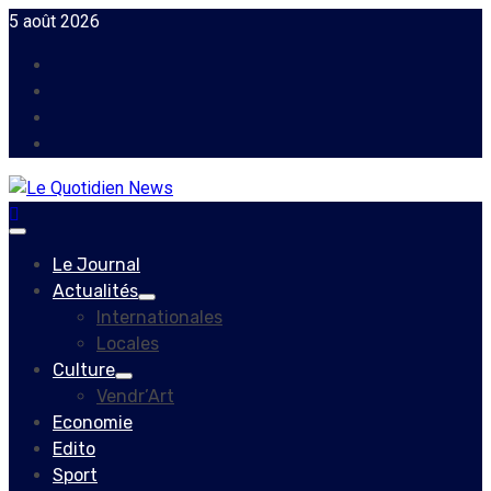
Skip
5 août 2026
to
Facebook
content
Instagram
Twitter
Youtube
Primary
Menu
Le Journal
Actualités
Internationales
Locales
Culture
Vendr’Art
Economie
Edito
Sport