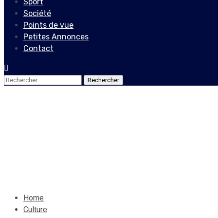
Sport
Société
Points de vue
Petites Annonces
Contact
Rechercher :
Culture
Vendr'Art
Mwen rayi
8 mars 2021
Le Quotidien News
Home
Culture