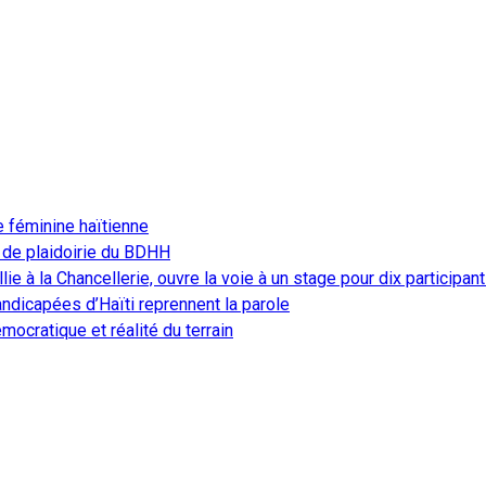
e féminine haïtienne
 de plaidoirie du BDHH
ie à la Chancellerie, ouvre la voie à un stage pour dix participan
ndicapées d’Haïti reprennent la parole
ocratique et réalité du terrain