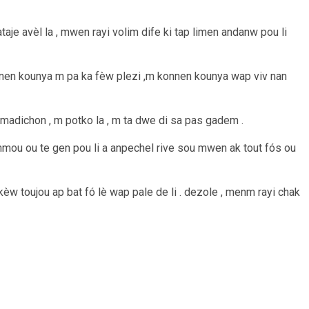
je avèl la , mwen rayi volim dife ki tap limen andanw pou li
onnen kounya m pa ka fèw plezi ,m konnen kounya wap viv nan
madichon , m potko la , m ta dwe di sa pas gadem .
nmou ou te gen pou li a anpechel rive sou mwen ak tout fós ou
kèw toujou ap bat fó lè wap pale de li . dezole , menm rayi chak