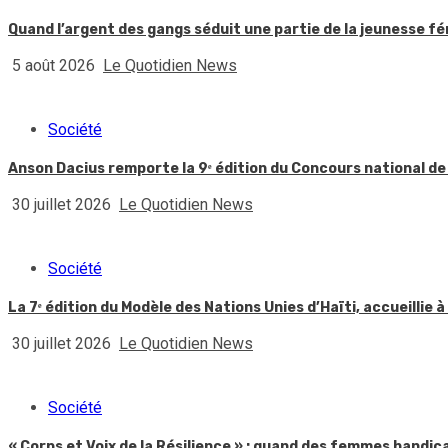
Quand l’argent des gangs séduit une partie de la jeunesse f
5 août 2026
Le Quotidien News
Société
Anson Dacius remporte la 9ᵉ édition du Concours national de
30 juillet 2026
Le Quotidien News
Société
La 7ᵉ édition du Modèle des Nations Unies d’Haïti, accueillie à
30 juillet 2026
Le Quotidien News
Société
« Corps et Voix de la Résilience » : quand des femmes handic