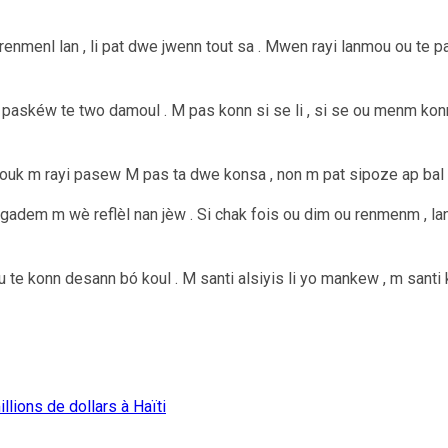
menl lan , li pat dwe jwenn tout sa . Mwen rayi lanmou ou te pata
iw paskéw te two damoul . M pas konn si se li , si se ou menm k
jouk m rayi pasew M pas ta dwe konsa , non m pat sipoze ap bal 
gadem m wè reflèl nan jèw . Si chak fois ou dim ou renmenm , la
 te konn desann bó koul . M santi alsiyis li yo mankew , m santi 
llions de dollars à Haïti