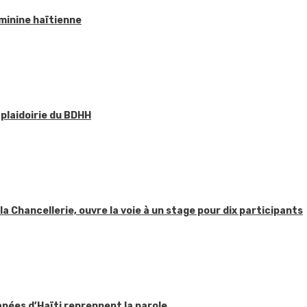
éminine haïtienne
 plaidoirie du BDHH
 la Chancellerie, ouvre la voie à un stage pour dix participants
apées d’Haïti reprennent la parole