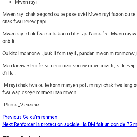
Mwen rayi
Mwen rayi chak segond ou te pase avèl Mwen rayi fason ou te ren
chak fwal relew papi .
Mwen rayi chak fwa ou te konn d’il « »je t’aime ‘ » . Mwen ray
onb li .
Ou kitel mennenw , jouk li fem rayil , pandan mwen m renmenw 
Men kisaw vlem fè si menm nan souriw m wé imaj li , si lé wap 
d’il la .
M rayi chak fwa ou te konn manyen pol , m rayi chak fwa lang ou
fwa wap eseye renmenl nan mwen .
Plume_Vicieuse
Previous
Se ou’m renmen
Continue
Next
Renforcer la protection sociale : la BM fait un don de 75 mi
Reading