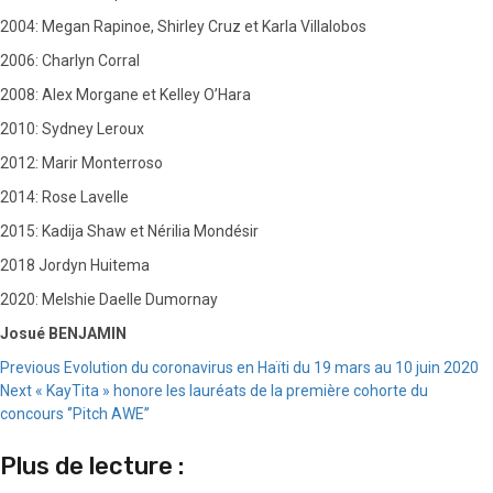
2004: Megan Rapinoe, Shirley Cruz et Karla Villalobos
2006: Charlyn Corral
2008: Alex Morgane et Kelley O’Hara
2010: Sydney Leroux
2012: Marir Monterroso
2014: Rose Lavelle
2015: Kadija Shaw et Nérilia Mondésir
2018 Jordyn Huitema
2020: Melshie Daelle Dumornay
Josué BENJAMIN
Continue
Previous
Evolution du coronavirus en Haïti du 19 mars au 10 juin 2020
Next
« KayTita » honore les lauréats de la première cohorte du
Reading
concours ‘’Pitch AWE’’
Plus de lecture :