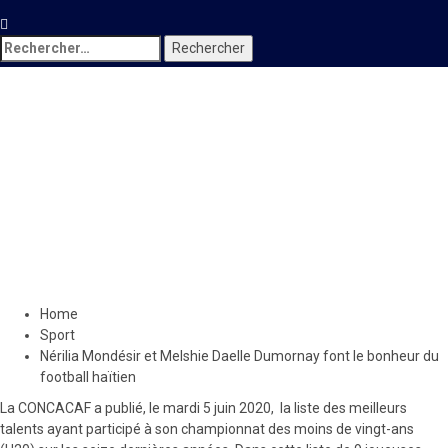
Rechercher :
Sport
Nérilia Mondésir et Melshie
Daelle Dumornay font le
bonheur du football haïtien
12 juin 2020
Le Quotidien News
Home
Sport
Nérilia Mondésir et Melshie Daelle Dumornay font le bonheur du
football haïtien
La CONCACAF a publié, le mardi 5 juin 2020, la liste des meilleurs
talents ayant participé à son championnat des moins de vingt-ans