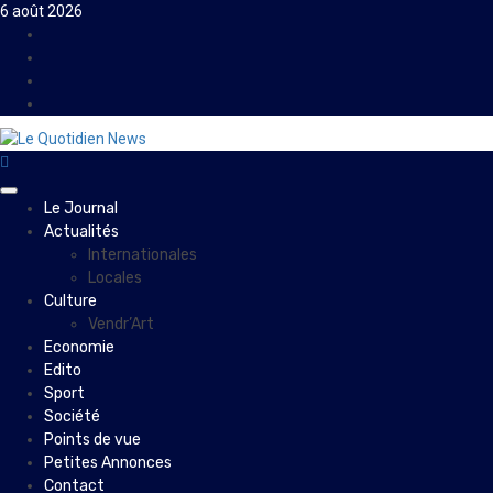
Skip
6 août 2026
to
Facebook
content
Instagram
Twitter
Youtube
Primary
Le Journal
Menu
Actualités
Internationales
Locales
Culture
Vendr’Art
Economie
Edito
Sport
Société
Points de vue
Petites Annonces
Contact