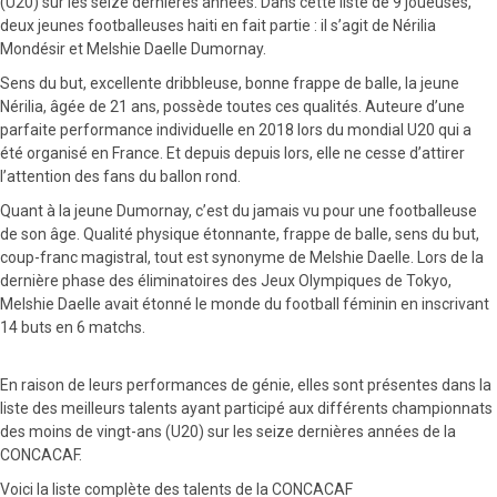
(U20) sur les seize dernières années. Dans cette liste de 9 joueuses,
deux jeunes footballeuses haiti en fait partie : il s’agit de Nérilia
Mondésir et Melshie Daelle Dumornay.
Sens du but, excellente dribbleuse, bonne frappe de balle, la jeune
Nérilia, âgée de 21 ans, possède toutes ces qualités. Auteure d’une
parfaite performance individuelle en 2018 lors du mondial U20 qui a
été organisé en France. Et depuis depuis lors, elle ne cesse d’attirer
l’attention des fans du ballon rond.
Quant à la jeune Dumornay, c’est du jamais vu pour une footballeuse
de son âge. Qualité physique étonnante, frappe de balle, sens du but,
coup-franc magistral, tout est synonyme de Melshie Daelle. Lors de la
dernière phase des éliminatoires des Jeux Olympiques de Tokyo,
Melshie Daelle avait étonné le monde du football féminin en inscrivant
14 buts en 6 matchs.
En raison de leurs performances de génie, elles sont présentes dans la
liste des meilleurs talents ayant participé aux différents championnats
des moins de vingt-ans (U20) sur les seize dernières années de la
CONCACAF.
Voici la liste complète des talents de la CONCACAF