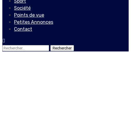
Sport
Société
Points de vue
Petites Annonces
Contact
Rechercher :
Actualités
Locales
Octobre 2019-Octobre
2020 : une année judiciaire
ponctuée de scandales,
selon RNDDH