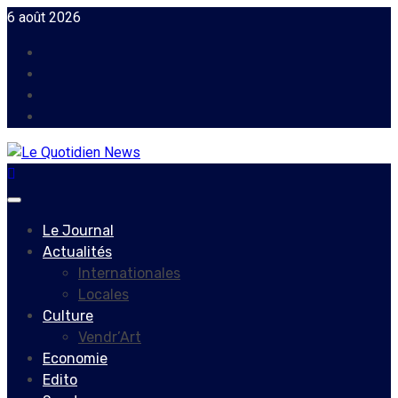
Skip
6 août 2026
to
Facebook
content
Instagram
Twitter
Youtube
Primary
Menu
Le Journal
Actualités
Internationales
Locales
Culture
Vendr’Art
Economie
Edito