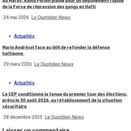
Au Maroc, Raina Forbin plaide pour un déploiement rapide
de la Force de répression des gangs en Haïti
24 mai 2026
Le Quotidien News
Actualités
Mario Andrésol face au défi de refonder la défense
haïtienne
29 mars 2026
Le Quotidien News
Actualités
Le CEP conditionne la tenue du premier tour des élections,
prévu le 30 août 2026, au rétablissement de la situation
sécuritaire
28 décembre 2025
Le Quotidien News
Laisser un commentaire