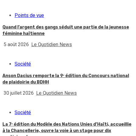
Points de vue
Quand l’argent des gangs séduit une partie de la jeunesse
féminine haïtienne
5 août 2026
Le Quotidien News
Société
Anson Dacius remporte la 9ᵉ édition du Concours national
de plaidoirie du BDHH
30 juillet 2026
Le Quotidien News
Société
La 7ᵉ édition du Modèle des Nations Unies d’Haïti, accueillie
à la Chancellerie, ouvre la voie à un stage pour dix