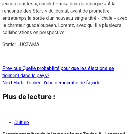
jeunes artistes », conclut Paska dans la rubrique « À la
rencontre des Stars » du journal, avant de promettre
entretemps la sortie d’un nouveau single titré « chalè » avec
le chanteur guadeloupéen, Lorentz, avec qui il a plusieurs
collaborations en perspective
.
Statler LUCZAMA
Previous
Quelle probabilité pour que les élections se
Continue
tiennent dans le pays?
Reading
Next
Haïti : l’échec d’une démocratie de façade
Plus de lecture :
Culture