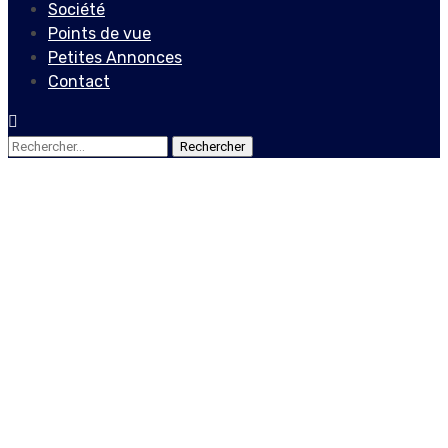
Société
Points de vue
Petites Annonces
Contact
Rechercher :
Culture
Paska, un artiste
prestigieux qui propose un
autre son
31 juillet 2020
Le Quotidien News