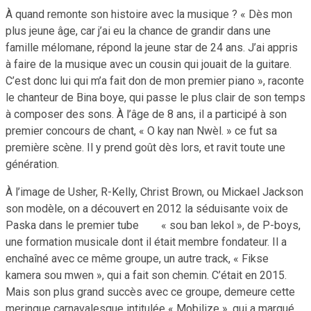
À quand remonte son histoire avec la musique ? « Dès mon
plus jeune âge, car j’ai eu la chance de grandir dans une
famille mélomane, répond la jeune star de 24 ans. J’ai appris
à faire de la musique avec un cousin qui jouait de la guitare.
C’est donc lui qui m’a fait don de mon premier piano », raconte
le chanteur de Bina boye, qui passe le plus clair de son temps
à composer des sons. À l’âge de 8 ans, il a participé à son
premier concours de chant, « O kay nan Nwèl. » ce fut sa
première scène. Il y prend goût dès lors, et ravit toute une
génération.
À l’image de Usher, R-Kelly, Christ Brown, ou Mickael Jackson
son modèle, on a découvert en 2012 la séduisante voix de
Paska dans le premier tube « sou ban lekol », de P-boys,
une formation musicale dont il était membre fondateur. Il a
enchaîné avec ce même groupe, un autre track, « Fikse
kamera sou mwen », qui a fait son chemin. C’était en 2015.
Mais son plus grand succès avec ce groupe, demeure cette
meringue carnavalesque intitulée « Mobilize », qui a marqué