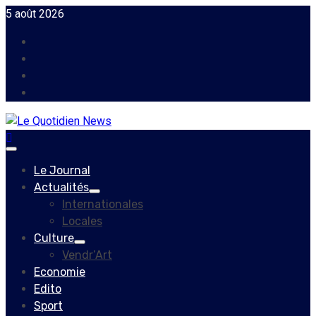
Skip
5 août 2026
to
Facebook
content
Instagram
Twitter
Youtube
Primary
Menu
Le Journal
Actualités
Internationales
Locales
Culture
Vendr’Art
Economie
Edito
Sport