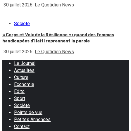
30 juillet 2026
Le Quotidien News
Société
« Corps et Voix de la Résilience » : quand des femmes
handicapées d’Haïti reprennent la parole
30 juillet 2026
Le Quotidien News
Le Journal
Actualités
Culture
Economie
Edito
Sport
Société
Points de vue
Petites Annonces
Contact