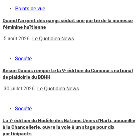
Points de vue
Quand l’argent des gangs séduit une partie de la jeunesse
féminine haïtienne
5 août 2026
Le Quotidien News
Société
Anson Dacius remporte la 9ᵉ édition du Concours national
de plaidoirie du BDHH
30 juillet 2026
Le Quotidien News
Société
La 7ᵉ édition du Modèle des Nations Unies d’Haïti, accueillie
à la Chancellerie, ouvre la voie à un stage pour dix
participants