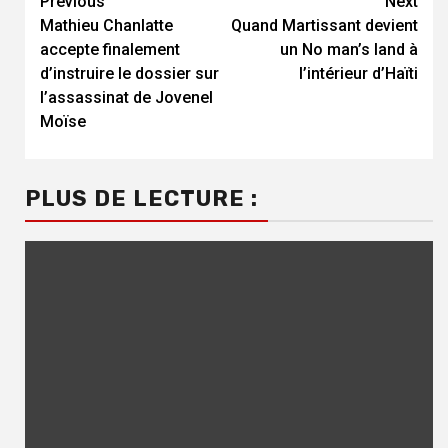
Previous
Next
Continue
Mathieu Chanlatte
Quand Martissant devient
Reading
accepte finalement
un No man’s land à
d’instruire le dossier sur
l’intérieur d’Haïti
l’assassinat de Jovenel
Moïse
PLUS DE LECTURE :