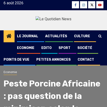
Skip
6 août 2026
Facebook
Instagram
Twitter
Yout
to
content
LE JOURNAL
ACTUALITÉS
CULTURE
ECONOMIE
EDITO
SPORT
SOCIÉTÉ
POINTS DE VUE
PETITES ANNONCES
CONTACT
Economie
Peste Porcine Africaine
: pas question de la