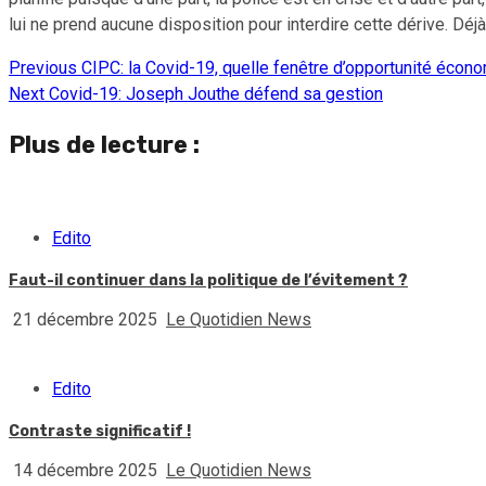
lui ne prend aucune disposition pour interdire cette dérive. Dé
Previous
CIPC: la Covid-19, quelle fenêtre d’opportunité écono
Continue
Next
Covid-19: Joseph Jouthe défend sa gestion
Reading
Plus de lecture :
Edito
Faut-il continuer dans la politique de l’évitement ?
21 décembre 2025
Le Quotidien News
Edito
Contraste significatif !
14 décembre 2025
Le Quotidien News