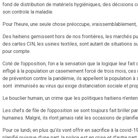
fond de distribution de matériels hygiéniques, des décisions co
son controle la maladie.
Pour l’heure, une seule chose préoccupe, vraissemblablement,
Des haitiens gemissent hors de nos frontières, les marchés publ
des cartes CIN, les usines textiles, sont autant de situations s
pour compte.
Coté de l’opposition, l’on a la sensation que la logique leur fa
infligé à la population un casernement forcé de trois mois, ces 
de prévention contre la pandémie, ils appellent la population à 
sont immunisés au virus qui exige distanciation sociale et pro
Le bouclier humain, un crime que les politiques haitiens n’ente
Les chefs de file de l’opposition se sont toujours fait brille
humaines. Malgré, ils n’ont jamais raté les occasions de planif
Pour ce lundi, en plus qu’ils vont offrir en sacrifice à la cov
planifié puisque d’une part, la police est en crise et d’autre par