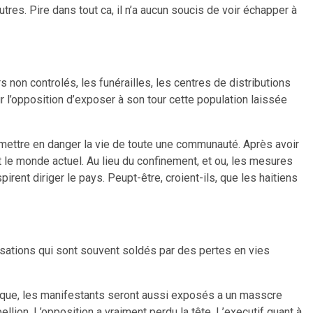
res. Pire dans tout ca, il n’a aucun soucis de voir échapper à
 non controlés, les funérailles, les centres de distributions
ur l’opposition d’exposer à son tour cette population laissée
e à mettre en danger la vie de toute une communauté. Après avoir
it le monde actuel. Au lieu du confinement, et ou, les mesures
rent diriger le pays. Peupt-être, croient-ils, que les haitiens
lisations qui sont souvent soldés par des pertes en vies
topique, les manifestants seront aussi exposés a un masscre
bellion. L’opposition a vraiment perdu la tête. L’executif quant à