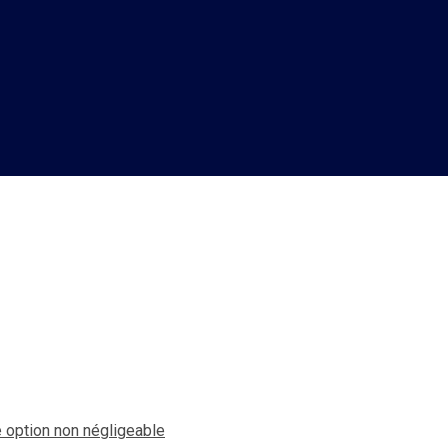
rise du pouvoir, le carnage 
e option non négligeable