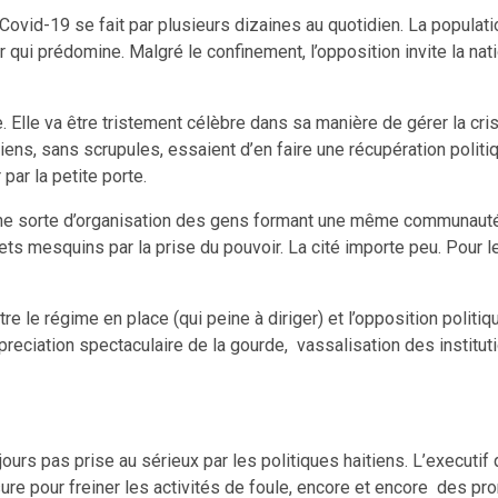
 Covid-19 se fait par plusieurs dizaines au quotidien. La popul
r qui prédomine. Malgré le confinement, l’opposition invite la nati
ère. Elle va être tristement célèbre dans sa manière de gérer la 
aitiens, sans scrupules, essaient d’en faire une récupération polit
par la petite porte.
e sorte d’organisation des gens formant une même communauté. Il e
erets mesquins par la prise du pouvoir. La cité importe peu. Pour l
e le régime en place (qui peine à diriger) et l’opposition politique
epreciation spectaculaire de la gourde, vassalisation des instit
ours pas prise au sérieux par les politiques haitiens. L’executif q
esure pour freiner les activités de foule, encore et encore des