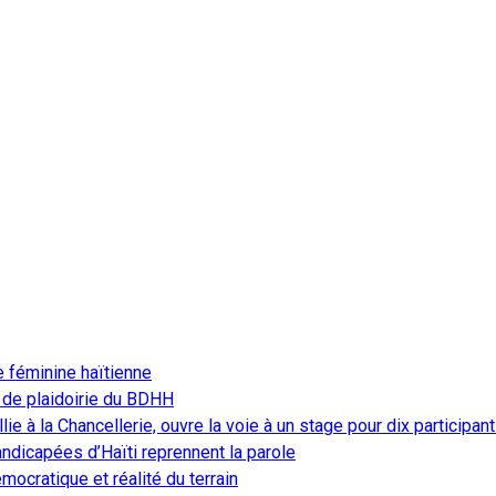
e féminine haïtienne
 de plaidoirie du BDHH
ie à la Chancellerie, ouvre la voie à un stage pour dix participan
ndicapées d’Haïti reprennent la parole
ocratique et réalité du terrain