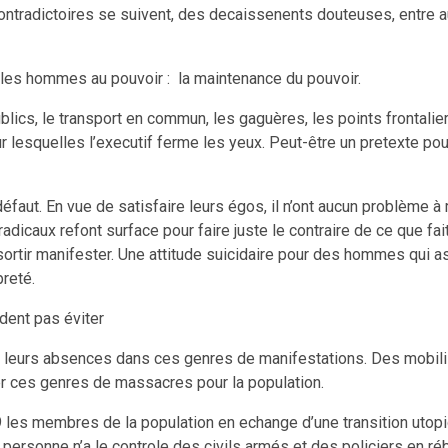
ntradictoires se suivent, des decaissenents douteuses, entre aut
 les hommes au pouvoir : la maintenance du pouvoir.
ics, le transport en commun, les gaguères, les points frontaliers
ur lesquelles l’executif ferme les yeux. Peut-être un pretexte po
it défaut. En vue de satisfaire leurs égos, il n’ont aucun problèm
radicaux refont surface pour faire juste le contraire de ce que fa
sortir manifester. Une attitude suicidaire pour des hommes qui aspi
preté.
ndent pas éviter
r par leurs absences dans ces genres de manifestations. Des mobi
ier ces genres de massacres pour la population.
id-19 les membres de la population en echange d’une transition u
t, personne n’a le controle des civils armés et des policiers en ré