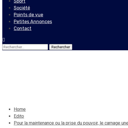
Sport
Société
Points de vue
Petites Annonces
Contact
Rechercher :
Edito
Pour la maintenance ou la p
17 mai 2020
Le Quotidien News
Home
Edito
Pour la maintenance ou la prise du pouvoir, le carnage un