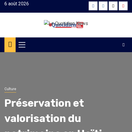
Skip
6 août 2026
Facebook
Instagram
Twitter
Yout
to
content
Primary
Menu
Culture
Préservation et
valorisation du