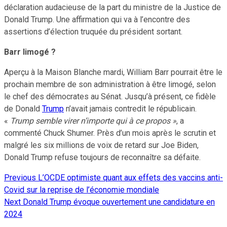
déclaration audacieuse de la part du ministre de la Justice de
Donald Trump. Une affirmation qui va à l’encontre des
assertions d’élection truquée du président sortant.
Barr limogé ?
Aperçu à la Maison Blanche mardi, William Barr pourrait être le
prochain membre de son administration à être limogé, selon
le chef des démocrates au Sénat. Jusqu’à présent, ce fidèle
de Donald
Trump
n’avait jamais contredit le républicain.
«
Trump semble virer n’importe qui à ce propos »
, a
commenté Chuck Shumer. Près d’un mois après le scrutin et
malgré les six millions de voix de retard sur Joe Biden,
Donald Trump refuse toujours de reconnaître sa défaite.
Previous
L’OCDE optimiste quant aux effets des vaccins anti-
Continue
Covid sur la reprise de l’économie mondiale
Reading
Next
Donald Trump évoque ouvertement une candidature en
2024