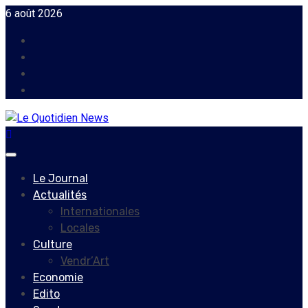
Skip
6 août 2026
to
Facebook
content
Instagram
Twitter
Youtube
Primary
Menu
Le Journal
Actualités
Internationales
Locales
Culture
Vendr’Art
Economie
Edito