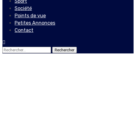
Sport
Société
Points de vue
Petites Annonces
Contact
Rechercher :
Actualités
Internationales
Présidentielle américaine :
Donald Trump de plus en
plus esseulé
2 décembre 2020
Le Quotidien News