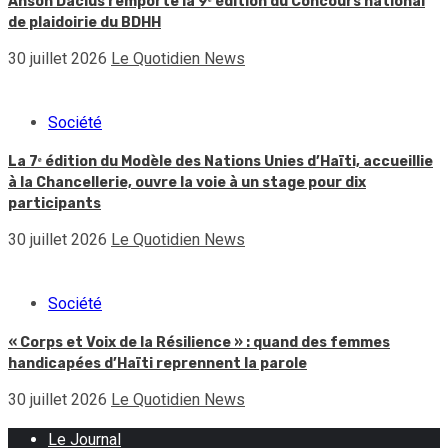
Anson Dacius remporte la 9ᵉ édition du Concours national
de plaidoirie du BDHH
30 juillet 2026
Le Quotidien News
Société
La 7ᵉ édition du Modèle des Nations Unies d’Haïti, accueillie
à la Chancellerie, ouvre la voie à un stage pour dix
participants
30 juillet 2026
Le Quotidien News
Société
« Corps et Voix de la Résilience » : quand des femmes
handicapées d’Haïti reprennent la parole
30 juillet 2026
Le Quotidien News
Le Journal