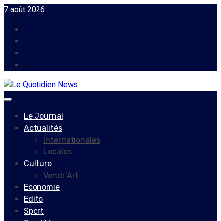
Skip
7 août 2026
to
Facebook
content
Instagram
Twitter
Youtube
Primary
Menu
Le Journal
Actualités
Internationales
Locales
Culture
Vendr’Art
Economie
Edito
Sport