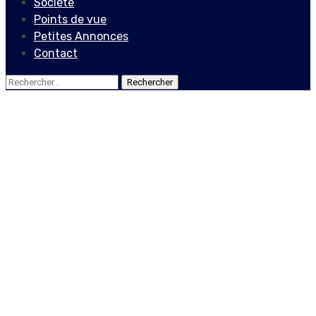
Société
Points de vue
Petites Annonces
Contact
Rechercher :
Points de vue
Propos d’ouverture du
Recteur de l’UniQ lors du
Séminaire de formation de
Mémorants-tes sur la
Thématique de la