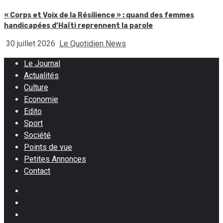
« Corps et Voix de la Résilience » : quand des femmes
handicapées d’Haïti reprennent la parole
30 juillet 2026
Le Quotidien News
Le Journal
Actualités
Culture
Economie
Edito
Sport
Société
Points de vue
Petites Annonces
Contact
Facebook
Instagram
Twitter