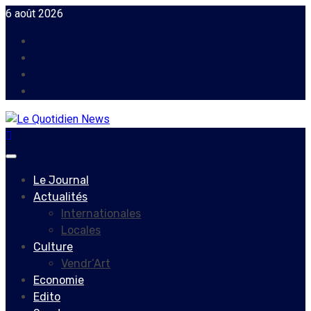
Skip
6 août 2026
to
Facebook
content
Instagram
Twitter
Youtube
Primary
Menu
Le Journal
Actualités
Internationales
Locales
Culture
Vendr’Art
Economie
Edito