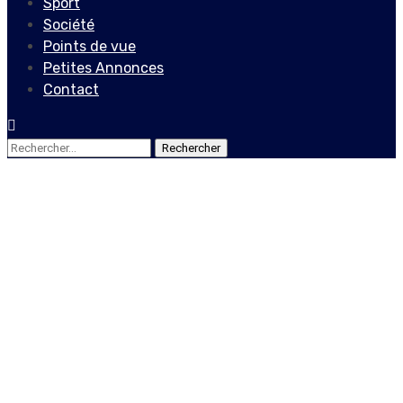
Sport
Société
Points de vue
Petites Annonces
Contact
Rechercher :
Points de vue
« Quand l’humiliation
devient un électrochoc
national : Haïti face au
devoir de se refonder »