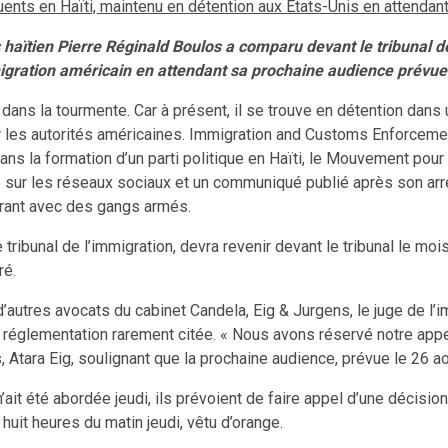
uents en Haïti, maintenu en détention aux États-Unis en attendant
 haïtien Pierre Réginald Boulos a comparu devant le tribunal de 
migration américain en attendant sa prochaine audience prévue
dans la tourmente. Car à présent, il se trouve en détention dans 
les autorités américaines. Immigration and Customs Enforcement 
ans la formation d’un parti politique en Haïti, le Mouvement pour l
sur les réseaux sociaux et un communiqué publié après son arres
aborant avec des gangs armés.
e tribunal de l’immigration, devra revenir devant le tribunal le m
ré.
 d’autres avocats du cabinet Candela, Eig & Jurgens, le juge de l
ne réglementation rarement citée. « Nous avons réservé notre app
, Atara Eig, soulignant que la prochaine audience, prévue le 26 a
it été abordée jeudi, ils prévoient de faire appel d’une décision
huit heures du matin jeudi, vêtu d’orange.