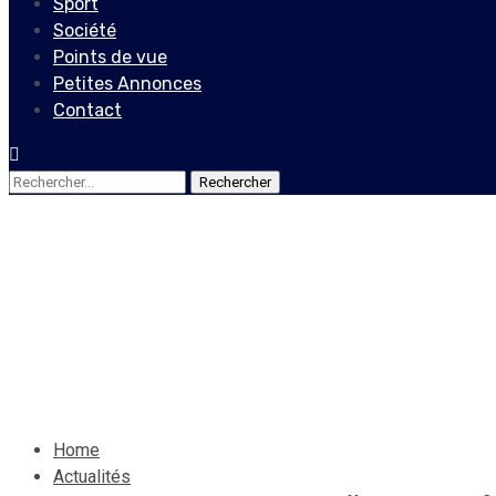
Sport
Société
Points de vue
Petites Annonces
Contact
Rechercher :
Actualités
Réginald Boulos, l’un des ho
détention aux États-Unis en
4 août 2025
Le Quotidien News
Home
Actualités