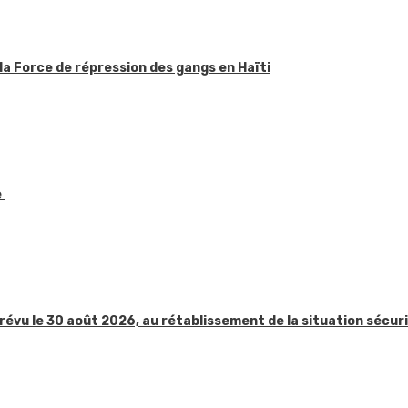
la Force de répression des gangs en Haïti
e
révu le 30 août 2026, au rétablissement de la situation sécur