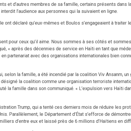
ts et d’autres membres de sa famille, certains présents dans la 
interdit l’audience aux personnes qui la suivaient en ligne.
e ont déclaré qu’eux-mêmes et Boulos s’engageaient à traiter le
sent pour ceux qu’il aime. Nous sommes à ses côtés et sommes co
ué, « après des décennies de service en Haïti en tant que médeci
s en partenariat avec des organisations internationales bien con
selon la famille, a été incendié par la coalition Viv Ansanm, u
 désigné la coalition comme une organisation terroriste internati
jouté la famille dans son communiqué. « L’expulsion vers Haïti 
nistration Trump, qui a tenté ces derniers mois de réduire les pro
is. Parallèlement, le Département d’État s’efforce de démontrer 
lliers d’entre eux et laissé près de 6 millions d’Haïtiens en diffi