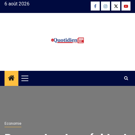
Skip
6 août 2026
Facebook
Instagram
Twitter
Yout
to
content
Primary
Menu
Economie