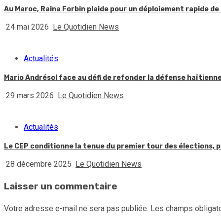
Au Maroc, Raina Forbin plaide pour un déploiement rapide de 
24 mai 2026
Le Quotidien News
Actualités
Mario Andrésol face au défi de refonder la défense haïtienn
29 mars 2026
Le Quotidien News
Actualités
Le CEP conditionne la tenue du premier tour des élections, p
28 décembre 2025
Le Quotidien News
Laisser un commentaire
Votre adresse e-mail ne sera pas publiée.
Les champs obligato