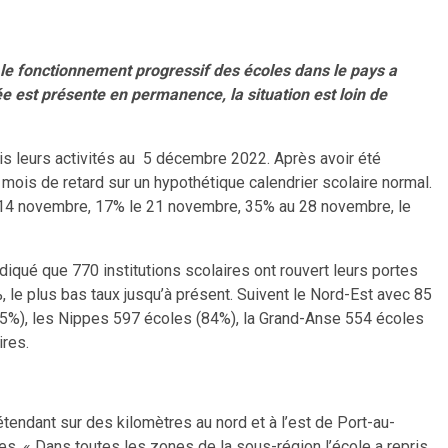
 le fonctionnement progressif des écoles dans le pays a
 est présente en permanence, la situation est loin de
is leurs activités au 5 décembre 2022. Après avoir été
 mois de retard sur un hypothétique calendrier scolaire normal.
e 14 novembre, 17% le 21 novembre, 35% au 28 novembre, le
iqué que 770 institutions scolaires ont rouvert leurs portes
le plus bas taux jusqu’à présent. Suivent le Nord-Est avec 85
(45%), les Nippes 597 écoles (84%), la Grand-Anse 554 écoles
ires.
tendant sur des kilomètres au nord et à l’est de Port-au-
mes. « Dans toutes les zones de la sous-région l’école a repris