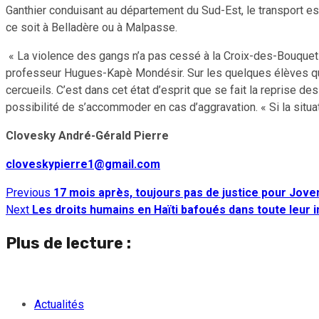
Ganthier conduisant au département du Sud-Est, le transport es
ce soit à Belladère ou à Malpasse.
« La violence des gangs n’a pas cessé à la Croix-des-Bouquets, l
professeur Hugues-Kapè Mondésir. Sur les quelques élèves qui 
cercueils. C’est dans cet état d’esprit que se fait la reprise de
possibilité de s’accommoder en cas d’aggravation. « Si la situat
Clovesky André-Gérald Pierre
cloveskypierre1@gmail.com
Previous
17 mois après, toujours pas de justice pour Jove
Continue
Next
Les droits humains en Haïti bafoués dans toute leur i
Reading
Plus de lecture :
Actualités