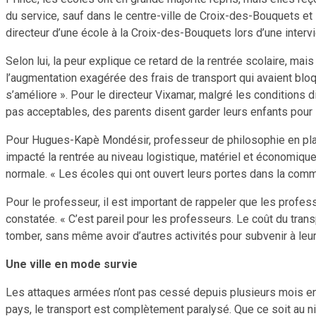
du service, sauf dans le centre-ville de Croix-des-Bouquets et
directeur d’une école à la Croix-des-Bouquets lors d’une inter
Selon lui, la peur explique ce retard de la rentrée scolaire, mai
l’augmentation exagérée des frais de transport qui avaient bloq
s’améliore ». Pour le directeur Vixamar, malgré les conditions d
pas acceptables, des parents disent garder leurs enfants pour le
Pour Hugues-Kapè Mondésir, professeur de philosophie en plaine
impacté la rentrée au niveau logistique, matériel et économique. «
normale. « Les écoles qui ont ouvert leurs portes dans la comm
Pour le professeur, il est important de rappeler que les profes
constatée. « C’est pareil pour les professeurs. Le coût du tran
tomber, sans même avoir d’autres activités pour subvenir à leurs 
Une ville en mode survie
Les attaques armées n’ont pas cessé depuis plusieurs mois en
pays, le transport est complètement paralysé. Que ce soit au 