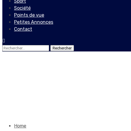
Sport
Société
Points de vue
Petites Annonces
Contact
Rechercher :
Actualités
Reprise des activités scolai
menace des gangs
9 décembre 2022
Le Quotidien News
Home