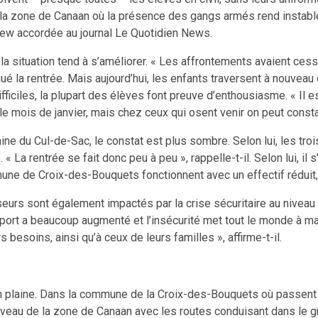
 la zone de Canaan où la présence des gangs armés rend instable
view accordée au journal Le Quotidien News.
s la situation tend à s’améliorer. « Les affrontements avaient ces
ué la rentrée. Mais aujourd’hui, les enfants traversent à nouveau
ifficiles, la plupart des élèves font preuve d’enthousiasme. « Il
 mois de janvier, mais chez ceux qui osent venir on peut constate
 du Cul-de-Sac, le constat est plus sombre. Selon lui, les troi
 La rentrée se fait donc peu à peu », rappelle-t-il. Selon lui, il 
une de Croix-des-Bouquets fonctionnent avec un effectif réduit, 
seurs sont également impactés par la crise sécuritaire au niveau
sport a beaucoup augmenté et l’insécurité met tout le monde à ma
besoins, ainsi qu’à ceux de leurs familles », affirme-t-il.
 plaine. Dans la commune de la Croix-des-Bouquets où passent p
niveau de la zone de Canaan avec les routes conduisant dans le 