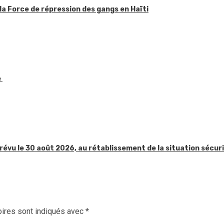
la Force de répression des gangs en Haïti
e
révu le 30 août 2026, au rétablissement de la situation sécur
ires sont indiqués avec
*