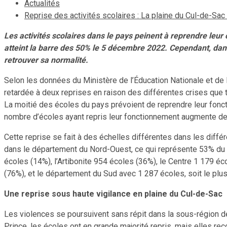
Actualités
Reprise des activités scolaires : La plaine du Cul-de-Sa
Les activités scolaires dans le pays peinent à reprendre leu
atteint la barre des 50% le 5 décembre 2022. Cependant, dans
retrouver sa normalité.
Selon les données du Ministère de l’Éducation Nationale et de
retardée à deux reprises en raison des différentes crises que t
La moitié des écoles du pays prévoient de reprendre leur fon
nombre d’écoles ayant repris leur fonctionnement augmente de 
Cette reprise se fait à des échelles différentes dans les diff
dans le département du Nord-Ouest, ce qui représente 53% du n
écoles (14%), l’Artibonite 954 écoles (36%), le Centre 1 179 é
(76%), et le département du Sud avec 1 287 écoles, soit le plus 
Une reprise sous haute vigilance en plaine du Cul-de-Sac
Les violences se poursuivent sans répit dans la sous-région de 
Prince, les écoles ont en grande majorité repris, mais elles re