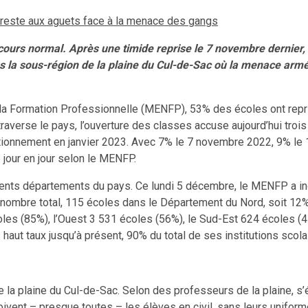
c reste aux aguets face à la menace des gangs
r cours normal. Après une timide reprise le 7 novembre dernier,
 la sous-région de la plaine du Cul-de-Sac où la menace armée
 la Formation Professionnelle (MENFP), 53% des écoles ont repr
raverse le pays, l’ouverture des classes accuse aujourd’hui trois
ctionnement en janvier 2023. Avec 7% le 7 novembre 2022, 9% l
jour en jour selon le MENFP.
érents départements du pays. Ce lundi 5 décembre, le MENFP a ind
ombre total, 115 écoles dans le Département du Nord, soit 12%, 
coles (85%), l’Ouest 3 531 écoles (56%), le Sud-Est 624 écoles 
haut taux jusqu’à présent, 90% du total de ses institutions scola
la plaine du Cul-de-Sac. Selon des professeurs de la plaine, s’é
çoivent – presque toutes – les élèves en civil, sans leurs unifor