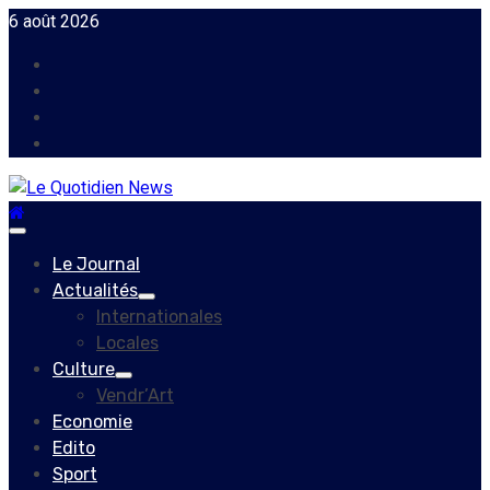
Skip
6 août 2026
to
Facebook
content
Instagram
Twitter
Youtube
Primary
Menu
Le Journal
Actualités
Internationales
Locales
Culture
Vendr’Art
Economie
Edito
Sport