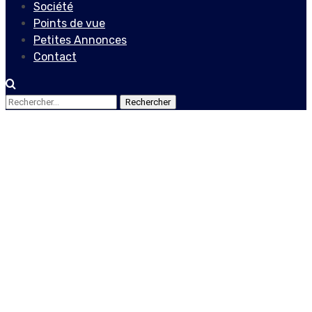
Société
Points de vue
Petites Annonces
Contact
Rechercher :
Economie
Reprise économique et
sociale : la Banque
mondiale entend mettre
320 millions de dollars à
disposition d’Haïti