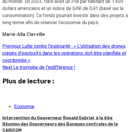
du monde. En 2023, Haïti avait un PIB par habitant de 1 693
dollars américains et un indice de GINI de 0,41 (basé sur la
consommation). Ce fonds pourrait investir dans des projets à
long terme afin de relancer l’économie du pays.
Marie-Alla Clerville
Previous
Lutte contre l’insécurité : « L’utilisation des drones
Continue
piégés d’explosifs dans les opérations doit être planifiée et
Reading
coordonnée »
Next
Le triomphe de l’indifférence !
Plus de lecture :
Economie
Intervention du Gouverneur Ronald Gabriel à la 66e
Réunion des Gouverneurs des Banques centrales de la
CARICOM