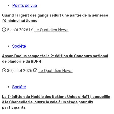
Points de vue
Quand l’argent des gangs séduit une partie de la jeunesse
féminine haïtienne
5 août 2026
Le Quotidien News
Société
Anson Dacius remporte la 9ᵉ édition du Concours national
de plaidoirie du BDHH
30 juillet 2026
Le Quotidien News
Société
La 7ᵉ édition du Modèle des Nations Unies d’Haïti, accueillie
à la Chancellerie, ouvre la voie à un stage pour dix
participants