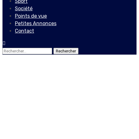
Sport
Société
Points de vue
Petites Annonces
Contact
Rechercher :
Actualités
Restauration de la sécurité
au centre-ville de Port-au-
Prince : l’épineuse
équation pour les autorités