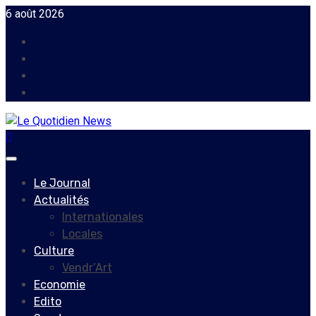
Skip
6 août 2026
to
Facebook
content
Instagram
Twitter
Youtube
Primary
Menu
Le Journal
Actualités
Internationales
Locales
Culture
Vendr’Art
Economie
Edito