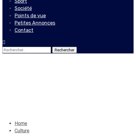
Sport
Société
Points de vue
Petites Annonces
Contact
Rechercher :
Culture
Vendr'Art
Reste
28 août 2021
Le Quotidien News
Home
Culture