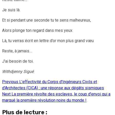
Je suis là.
Et si pendant une seconde tu te sens malheureux,
Alors plonge ton regard dans mes yeux
Là, tu verras écrit en lettre d’or mon plus grand vœu
Reste, à jamais…
J’ai besoin de toi.
Withdjenny Sigué
Previous
L’effectivité du Corps d’Ingénieurs Civils et
Continue
d’Architectes (CICA) : une réponse aux dégâts sismiques
Reading
Next
La première révolte des esclaves, le coup d’envoi qui a
marqué la première révolution noire du monde !
Plus de lecture :