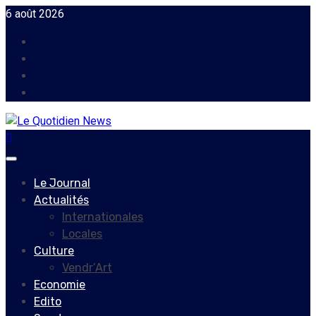
Skip
6 août 2026
to
Facebook
content
Instagram
Twitter
Youtube
Primary
Menu
Le Journal
Actualités
Internationales
Locales
Culture
Vendr’Art
Economie
Edito