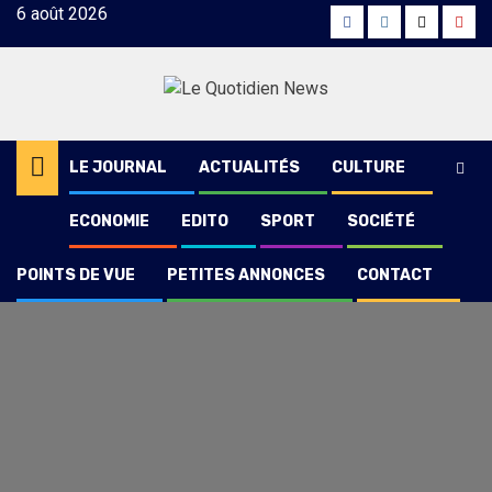
Skip
6 août 2026
Facebook
Instagram
Twitter
Yout
to
content
LE JOURNAL
ACTUALITÉS
CULTURE
ECONOMIE
EDITO
SPORT
SOCIÉTÉ
POINTS DE VUE
PETITES ANNONCES
CONTACT