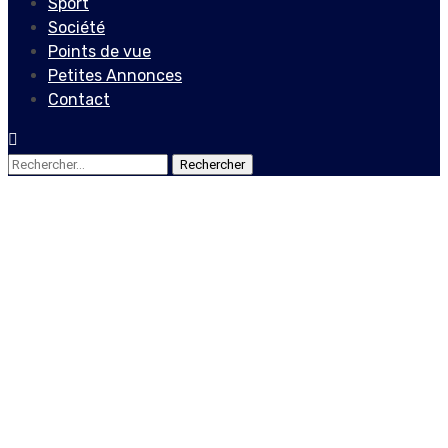
Sport
Société
Points de vue
Petites Annonces
Contact
Rechercher :
Culture
Stéphanie François : « L’art
est une forme d’expression
qui me permet
d’extérioriser mes peurs »