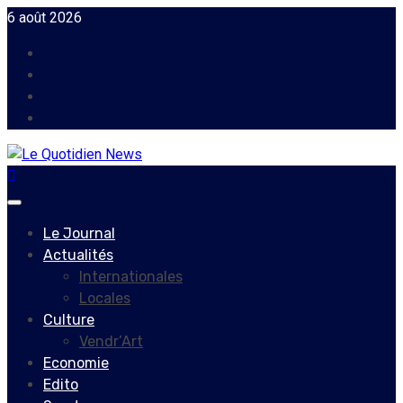
Skip
6 août 2026
to
Facebook
content
Instagram
Twitter
Youtube
Primary
Menu
Le Journal
Actualités
Internationales
Locales
Culture
Vendr’Art
Economie
Edito