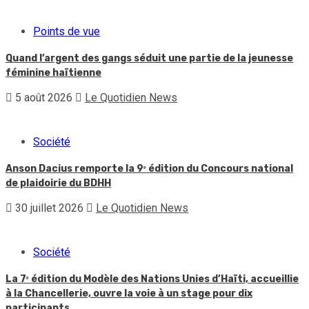
Points de vue
Quand l’argent des gangs séduit une partie de la jeunesse
féminine haïtienne
5 août 2026
Le Quotidien News
Société
Anson Dacius remporte la 9ᵉ édition du Concours national
de plaidoirie du BDHH
30 juillet 2026
Le Quotidien News
Société
La 7ᵉ édition du Modèle des Nations Unies d’Haïti, accueillie
à la Chancellerie, ouvre la voie à un stage pour dix
participants