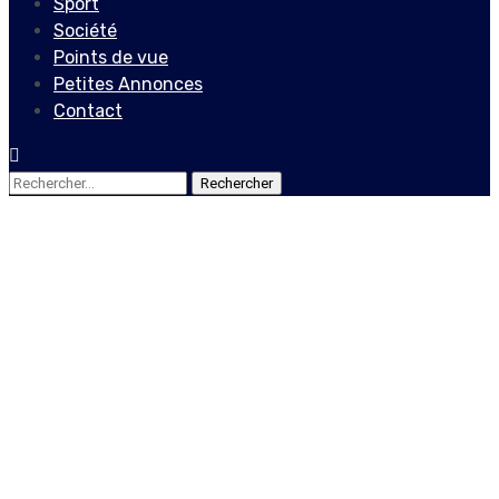
Sport
Société
Points de vue
Petites Annonces
Contact
Rechercher :
Actualités
Suspecté d’être atteint du
coronavirus, le professeur
de l’université de
Limonade en danger