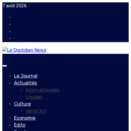
Skip
7 août 2026
to
Facebook
content
Instagram
Twitter
Youtube
Primary
Menu
Le Journal
Actualités
Internationales
Locales
Culture
Vendr’Art
Economie
Edito