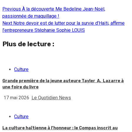
Previous
À la découverte Me Bedeline Jean-Noël,
Continue
passionnée de maquillage !
Reading
Next
Notre devoir est de lutter pour la survie d’Haïti, affirme
l’entrepreneure Stéphanie Sophie LOUIS
Plus de lecture :
Culture
Grande première de la jeune auteure Tayler A. Lazarre à
une foire du livre
17 mai 2026
Le Quotidien News
Culture
La culture haïtienne à l’honneur : le Compas inscrit au