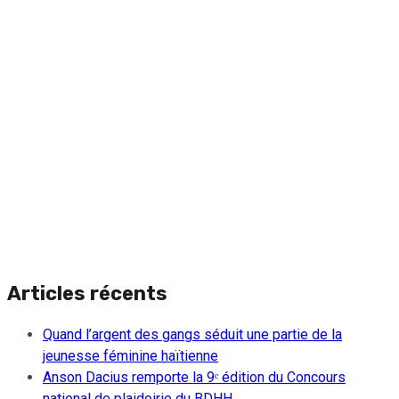
Articles récents
Quand l’argent des gangs séduit une partie de la
jeunesse féminine haïtienne
Anson Dacius remporte la 9ᵉ édition du Concours
national de plaidoirie du BDHH