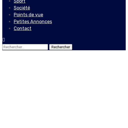
Sport
Société
Points de vue
Petites Annonces
Contact
Rechercher :
Culture
Tchoupouli rêve de
s’imposer sur la scène
internationale !
18 septembre 2022
Le Quotidien News