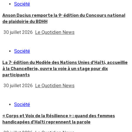
Société
Anson Dacius remporte la 9ᵉ édition du Concours national
de plaidoirie du BDHH
30 juillet 2026
Le Quotidien News
Société
La 7ᵉ édition du Modèle des Nations Unies d’Haïti, accueillie
à la Chancellerie, ouvre la voie à un stage pour dix
participants
30 juillet 2026
Le Quotidien News
Société
« Corps et Voix de la Résilience » : quand des femmes
handicapées d’Haïti reprennent la parole