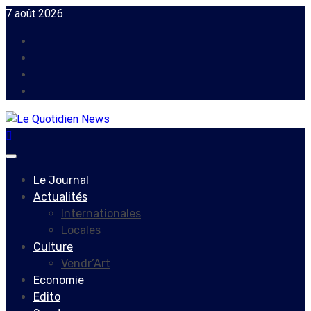
Skip
7 août 2026
to
Facebook
content
Instagram
Twitter
Youtube
Primary
Menu
Le Journal
Actualités
Internationales
Locales
Culture
Vendr’Art
Economie
Edito