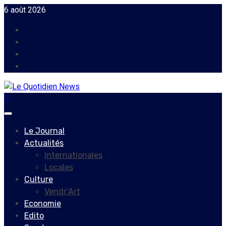
Skip
6 août 2026
to
Facebook
content
Instagram
Twitter
Youtube
Primary
Menu
Le Journal
Actualités
Internationales
Locales
Culture
Vendr’Art
Economie
Edito