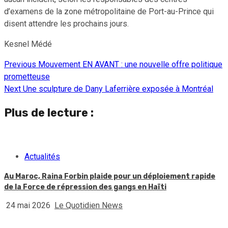
d’examens de la zone métropolitaine de Port-au-Prince qui
disent attendre les prochains jours.
Kesnel Médé
Previous
Mouvement EN AVANT : une nouvelle offre politique
Continue
prometteuse
Reading
Next
Une sculpture de Dany Laferrière exposée à Montréal
Plus de lecture :
Actualités
Au Maroc, Raina Forbin plaide pour un déploiement rapide
de la Force de répression des gangs en Haïti
24 mai 2026
Le Quotidien News