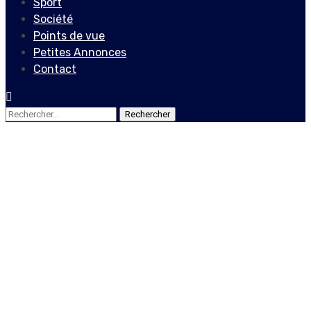
Sport
Société
Points de vue
Petites Annonces
Contact
Rechercher :
Actualités
Locales
Tenue des examens
officiels : Le professeur
Josué Mérilien dénonce
une démagogie du