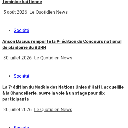
féminine haïtienne
5 août 2026
Le Quotidien News
Société
Anson Dacius remporte la 9ᵉ édition du Concours national
de plaidoirie du BDHH
30 juillet 2026
Le Quotidien News
Société
La 7ᵉ édition du Modèle des Nations Unies d’Haïti, accueillie
à la Chancellerie, ouvre la voie à un stage pour dix
participants
30 juillet 2026
Le Quotidien News
Société