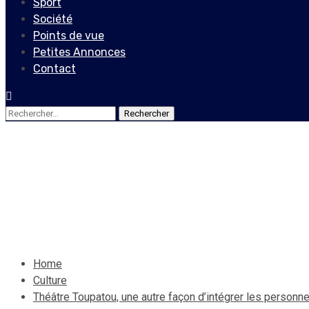
Sport
Société
Points de vue
Petites Annonces
Contact
Rechercher :
Culture
Théâtre Toupatou, une autr
9 décembre 2020
Le Quotidien News
Home
Culture
Théâtre Toupatou, une autre façon d’intégrer les person