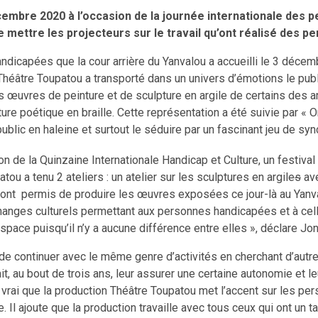
embre 2020 à l’occasion de la journée internationale des pe
 mettre les projecteurs sur le travail qu’ont réalisé des 
ndicapées que la cour arrière du Yanvalou a accueilli le 3 décemb
héâtre Toupatou a transporté dans un univers d’émotions le publi
 des œuvres de peinture et de sculpture en argile de certains des
ure poétique en braille. Cette représentation a été suivie par « 
blic en haleine et surtout le séduire par un fascinant jeu de sy
on de la Quinzaine Internationale Handicap et Culture, un festival 
u a tenu 2 ateliers : un atelier sur les sculptures en argile
s
ave
nt permis de produire les œuvres exposées ce jour-là au Yanvalou
hanges culturels permettant aux personnes handicapées et à celles
ce puisqu’il n’y a aucune différence entre elles », déclare Jo
t de continuer avec le même genre d’activités en cherchant d’autr
it, au bout de trois ans, leur assurer une certaine autonomie et l
 vrai que la production Théâtre Toupatou met l’accent sur les per
e. Il ajoute que la production travaille avec tous ceux qui ont un