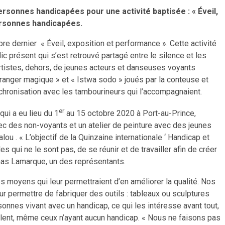
rsonnes handicapées pour une activité baptisée : « Éveil,
personnes handicapées.
re dernier « Éveil, exposition et performance ». Cette activité
c présent qui s’est retrouvé partagé entre le silence et les
 artistes, dehors, de jeunes acteurs et danseuses voyants
Oranger magique » et « Istwa sodo » joués par la conteuse et
nchronisation avec les tambourineurs qui l’accompagnaient.
er
qui a eu lieu du 1
au 15 octobre 2020 à Port-au-Prince,
c des non-voyants et un atelier de peinture avec des jeunes
 . « L’objectif de la Quinzaine internationale ‘ Handicap et
 qui ne le sont pas, de se réunir et de travailler afin de créer
nas Lamarque, un des représentants.
es moyens qui leur permettraient d’en améliorer la qualité. Nos
eur permettre de fabriquer des outils : tableaux ou sculptures
sonnes vivant avec un handicap, ce qui les intéresse avant tout,
 talent, même ceux n’ayant aucun handicap. « Nous ne faisons pas