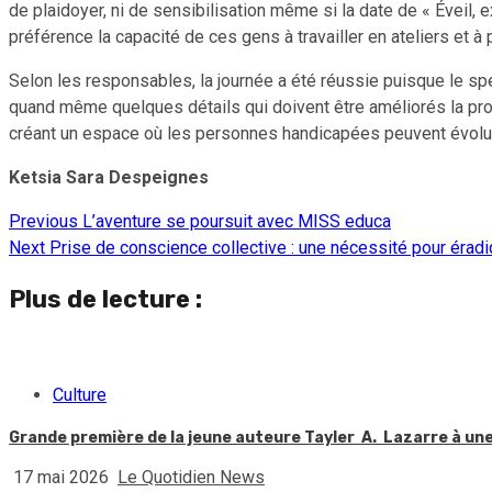
de plaidoyer, ni de sensibilisation même si la date de « Éveil
préférence la capacité de ces gens à travailler en ateliers et à
Selon les responsables, la journée a été réussie puisque le spe
quand même quelques détails qui doivent être améliorés la proc
créant un espace où les personnes handicapées peuvent évoluer 
Ketsia Sara Despeignes
Previous
L’aventure se poursuit avec MISS educa
Continue
Next
Prise de conscience collective : une nécessité pour éradiq
Reading
Plus de lecture :
Culture
Grande première de la jeune auteure Tayler A. Lazarre à une 
17 mai 2026
Le Quotidien News