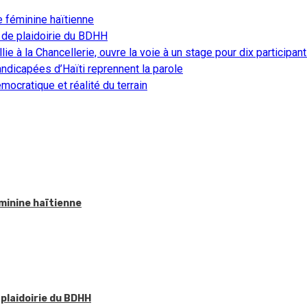
e féminine haïtienne
 de plaidoirie du BDHH
ie à la Chancellerie, ouvre la voie à un stage pour dix participan
ndicapées d’Haïti reprennent la parole
ocratique et réalité du terrain
éminine haïtienne
 plaidoirie du BDHH