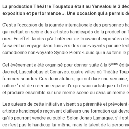
La production Théâtre Toupatou était au Yanvalou le 3 déc
exposition et performance ». Une occasion qui a permis de
C’est à l’occasion de la journée internationale des personnes ha
qui mettait en scène des artistes handicapés de la production T
rires. En effet, tandis qu’à l’intérieur se trouvaient exposées
faisaient un voyage dans l’univers des non-voyants par une lect
comédienne non-voyante Syndie Pierre-Louis qui a su tenir le pu
ème
Cet évènement a été organisé pour donner suite à la 5
éditi
Jacmel, Lascahobas et Gonaïves, quatre villes où Théâtre Toupato
femmes sourdes. Ces deux ateliers, qui ont duré une semaine, o
culture ‘ est de créer un espace d’expression artistique et d’éc
et produire ensemble sur une même scène ou dans un même espa
Les auteurs de cette initiative visent sa pérennité et prévoien
artistes handicapés reçoivent d’ailleurs une formation qui devra
qu’ils pourront vendre au public. Selon Jonas Lamarque, s’il est
ce n’est pas le handicap lui-même, mais le talent de la personn