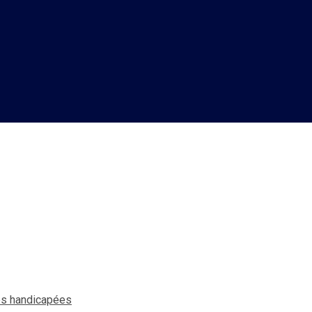
e façon d’intégrer les pers
nes handicapées