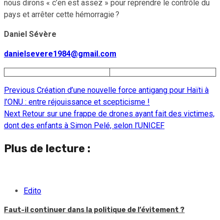
nous dirons « c’en est assez » pour reprendre le contrôle du
pays et arrêter cette hémorragie ?
Daniel Sévère
danielsevere1984@gmail.com
Previous
Création d’une nouvelle force antigang pour Haïti à
Continue
l’ONU : entre réjouissance et scepticisme !
Reading
Next
Retour sur une frappe de drones ayant fait des victimes,
dont des enfants à Simon Pelé, selon l’UNICEF
Plus de lecture :
Edito
Faut-il continuer dans la politique de l’évitement ?