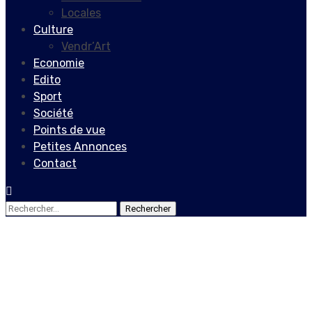
Locales
Culture
Vendr’Art
Economie
Edito
Sport
Société
Points de vue
Petites Annonces
Contact
Rechercher :
Edito
Trente-cinq ans de
rumination !