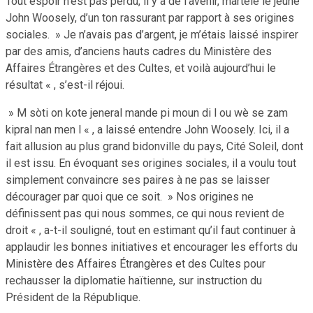
Tout espoir n’est pas perdu, il y a de l’avenir, martèle le jeune
John Woosely, d’un ton rassurant par rapport à ses origines
sociales. » Je n’avais pas d’argent, je m’étais laissé inspirer
par des amis, d’anciens hauts cadres du Ministère des
Affaires Étrangères et des Cultes, et voilà aujourd’hui le
résultat « , s’est-il réjoui.
» M sòti on kote jeneral mande pi moun di l ou wè se zam
kipral nan men l « , a laissé entendre John Woosely. Ici, il a
fait allusion au plus grand bidonville du pays, Cité Soleil, dont
il est issu. En évoquant ses origines sociales, il a voulu tout
simplement convaincre ses paires à ne pas se laisser
décourager par quoi que ce soit. » Nos origines ne
définissent pas qui nous sommes, ce qui nous revient de
droit « , a-t-il souligné, tout en estimant qu’il faut continuer à
applaudir les bonnes initiatives et encourager les efforts du
Ministère des Affaires Étrangères et des Cultes pour
rechausser la diplomatie haïtienne, sur instruction du
Président de la République.