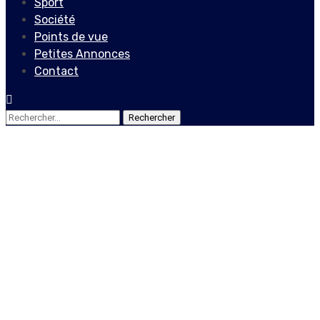
Sport
Société
Points de vue
Petites Annonces
Contact
Rechercher :
Points de vue
Un jeune de Cité Soleil,
Morisset John Woosely,
retenu pour être transféré
aux services extérieurs du