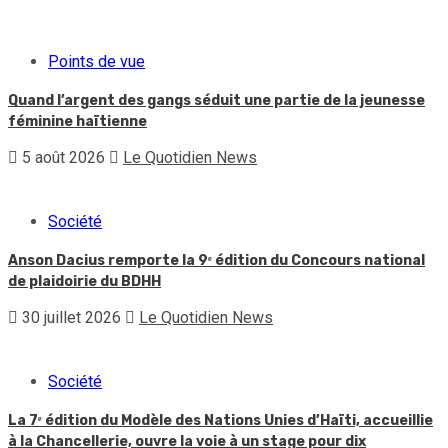
Points de vue
Quand l’argent des gangs séduit une partie de la jeunesse
féminine haïtienne
5 août 2026
Le Quotidien News
Société
Anson Dacius remporte la 9ᵉ édition du Concours national
de plaidoirie du BDHH
30 juillet 2026
Le Quotidien News
Société
La 7ᵉ édition du Modèle des Nations Unies d’Haïti, accueillie
à la Chancellerie, ouvre la voie à un stage pour dix