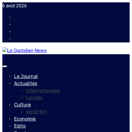
Skip
6 août 2026
to
Facebook
content
Instagram
Twitter
Youtube
Primary
Menu
Le Journal
Actualités
Internationales
Locales
Culture
Vendr’Art
Economie
Edito