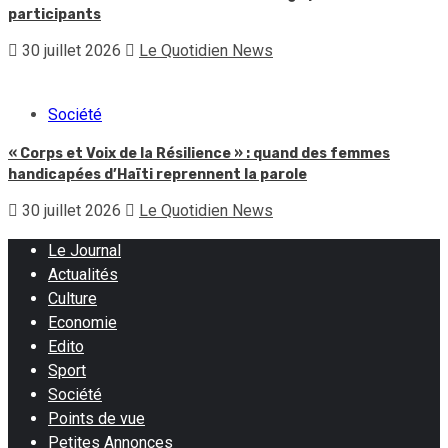
participants
30 juillet 2026
Le Quotidien News
Société
« Corps et Voix de la Résilience » : quand des femmes
handicapées d’Haïti reprennent la parole
30 juillet 2026
Le Quotidien News
Le Journal
Actualités
Culture
Economie
Edito
Sport
Société
Points de vue
Petites Annonces