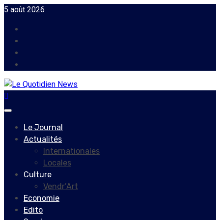
Skip
5 août 2026
to
Facebook
content
Instagram
Twitter
Youtube
Primary
Menu
Le Journal
Actualités
Internationales
Locales
Culture
Vendr’Art
Economie
Edito