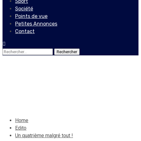
Sport
Société
Points de vue
Petites Annonces
Contact
Rechercher :
Edito
Un quatrième malgré tout !
10 août 2025
Le Quotidien News
Home
Edito
Un quatrième malgré tout !