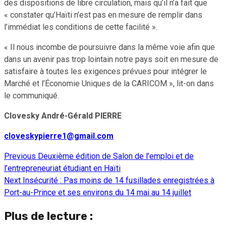
des dispositions de libre circulation, mais qu’il n’a fait que
« constater qu’Haïti n’est pas en mesure de remplir dans
l’immédiat les conditions de cette facilité ».
« Il nous incombe de poursuivre dans la même voie afin que
dans un avenir pas trop lointain notre pays soit en mesure de
satisfaire à toutes les exigences prévues pour intégrer le
Marché et l’Économie Uniques de la CARICOM », lit-on dans
le communiqué.
Clovesky André-Gérald PIERRE
cloveskypierre1@gmail.com
Previous
Deuxième édition de Salon de l’emploi et de
Continue
l’entrepreneuriat étudiant en Haïti
Reading
Next
Insécurité : Pas moins de 14 fusillades enregistrées à
Port-au-Prince et ses environs du 14 mai au 14 juillet
Plus de lecture :