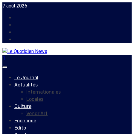
Skip
7 août 2026
to
Facebook
content
Instagram
Twitter
Youtube
Primary
Menu
Le Journal
Actualités
Internationales
Locales
Culture
Vendr’Art
Economie
Edito