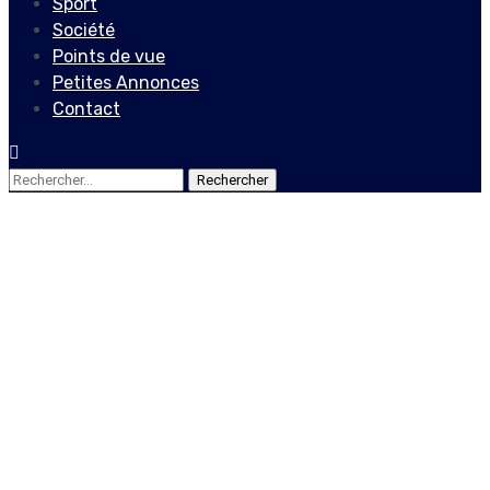
Sport
Société
Points de vue
Petites Annonces
Contact
Rechercher :
Actualités
Vers la libre circulation
pour tous dans la
CARICOM, mais sans Haïti !
15 juillet 2023
Le Quotidien News