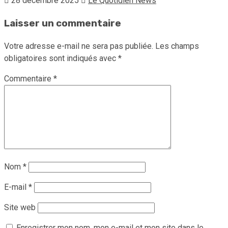
28 décembre 2025
Le Quotidien News
Laisser un commentaire
Votre adresse e-mail ne sera pas publiée.
Les champs
obligatoires sont indiqués avec
*
Commentaire
*
Nom
*
E-mail
*
Site web
Enregistrer mon nom, mon e-mail et mon site dans le