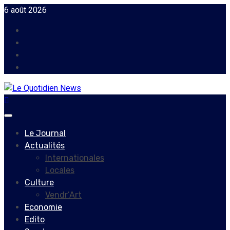
Skip
6 août 2026
to
Facebook
content
Instagram
Twitter
Youtube
Primary
Menu
Le Journal
Actualités
Internationales
Locales
Culture
Vendr’Art
Economie
Edito