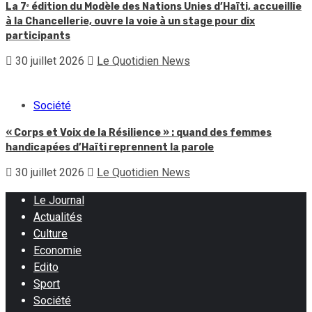
La 7ᵉ édition du Modèle des Nations Unies d’Haïti, accueillie
à la Chancellerie, ouvre la voie à un stage pour dix
participants
30 juillet 2026
Le Quotidien News
Société
« Corps et Voix de la Résilience » : quand des femmes
handicapées d’Haïti reprennent la parole
30 juillet 2026
Le Quotidien News
Le Journal
Actualités
Culture
Economie
Edito
Sport
Société