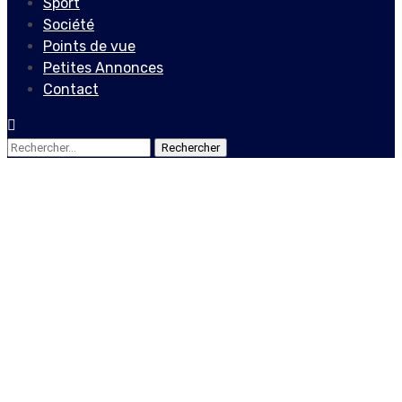
Sport
Société
Points de vue
Petites Annonces
Contact
Rechercher :
Actualités
Locales
Vers un accord politique
définitif, » Nap mache pou
lavi » recommande un
groupe de travail inclusif