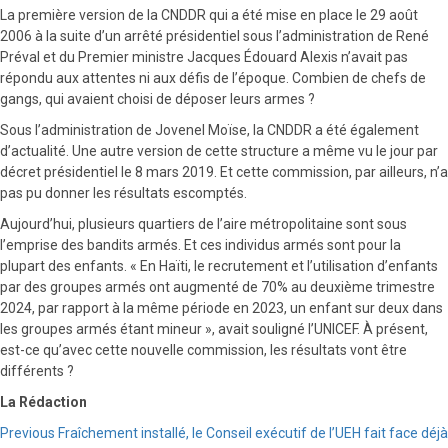
La première version de la CNDDR qui a été mise en place le 29 août
2006 à la suite d’un arrêté présidentiel sous l’administration de René
Préval et du Premier ministre Jacques Édouard Alexis n’avait pas
répondu aux attentes ni aux défis de l’époque. Combien de chefs de
gangs, qui avaient choisi de déposer leurs armes ?
Sous l’administration de Jovenel Moïse, la CNDDR a été également
d’actualité. Une autre version de cette structure a même vu le jour par
décret présidentiel le 8 mars 2019. Et cette commission, par ailleurs, n’a
pas pu donner les résultats escomptés.
Aujourd’hui, plusieurs quartiers de l’aire métropolitaine sont sous
l’emprise des bandits armés. Et ces individus armés sont pour la
plupart des enfants. « En Haïti, le recrutement et l’utilisation d’enfants
par des groupes armés ont augmenté de 70% au deuxième trimestre
2024, par rapport à la même période en 2023, un enfant sur deux dans
les groupes armés étant mineur », avait souligné l’UNICEF. À présent,
est-ce qu’avec cette nouvelle commission, les résultats vont être
différents ?
La Rédaction
Continue
Previous
Fraîchement installé, le Conseil exécutif de l’UEH fait face déjà