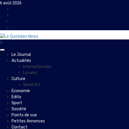
Skip
6 août 2026
to
Facebook
content
Instagram
Twitter
Youtube
Primary
Le Journal
Menu
Actualités
Internationales
Locales
Culture
Vendr’Art
Economie
Edito
Sport
Société
Points de vue
Petites Annonces
Contact