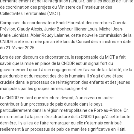
Démantèlement et de Réintégration (CNDDR) dans les locaux de l’Unité
de coordination des projets du Ministère de l’Intérieur et des
Collectivités Territoriales (MICT).
Composée du coordonnateur Enold Florestal, des membres Guerda
Prévilon, Claudy Alexis, Junior Bonheur, Illionor Louis, Michel Jean-
Marie Léonidas, Abler Roudy Lalanne, cette nouvelle commission de la
CNDDR a été nommée par arrêté lors du Conseil des ministres en date
du 21 février 2025.
Lors de son discours de circonstance, le responsable du MICT a fait
savoir que la mise en place de la CNDDR est un signal fort du
gouvernement quant à son engagement en faveur de la stabilité, de la
paix durable et du respect des droits humains. Il s’agit d’une étape
cruciale dans le processus de réintégration des enfants et des jeunes
manipulés par les groupes armés, souligne-t-il.
La CNDDR en tant que structure devrait, à un niveau ou autre,
contribuer à un processus de paix durable dans le pays,
particulièrement dans la région métropolitaine de Port-au-Prince. Or,
en remontant à la première structure de la CNDDR jusqu’à cette toute
dernière, il y a lieu de faire remarquer qu’elle n’a jamais contribué
réellement à un processus de paix de manière significative en Haïti.