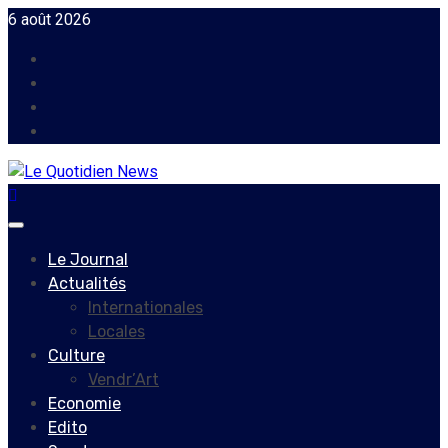
Skip
6 août 2026
to
Facebook
content
Instagram
Twitter
Youtube
Primary
Menu
Le Journal
Actualités
Internationales
Locales
Culture
Vendr’Art
Economie
Edito