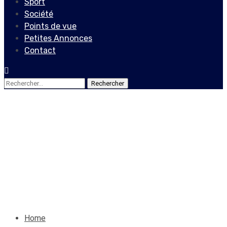
Sport
Société
Points de vue
Petites Annonces
Contact
Rechercher :
Edito
Nous sommes les
champions!
18 novembre 2023
Le Quotidien News
Home