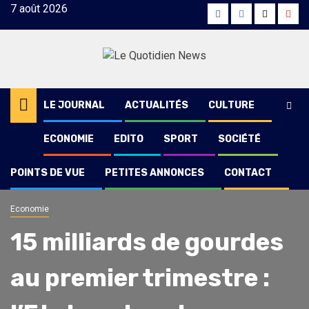
Skip
7 août 2026
Facebook
Instagram
Twitter
Yout
to
content
LE JOURNAL
ACTUALITÉS
CULTURE
ECONOMIE
EDITO
SPORT
SOCIÉTÉ
POINTS DE VUE
PETITES ANNONCES
CONTACT
Economie
15 milliards de gourdes
au premier trimestre :