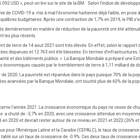
092 USD », peut-on lire sur le site de la BM. Selon l’indice de dévelop
ie de COVID-19 a mis à mal l’économie haïtienne déjà faible, en proie à d
quilibres budgétaires. Après une contraction de 1,7% en 2019, le PIB s’e
rés dernièrement en matière de réduction de la pauvreté ont été atténu
t les plus récents.
t de terre de 14 aout 2021 sont très élevés. En effet, selon le rappor
es disparues et 12 763 ont été blessées. En termes d’infrastructures,
nté et des bâtiments publics. « La Banque Mondiale a préparé une Es
 économiques causés par le tremblement de terre à 1,11 milliard de dolla
tir de 2020. La pauvreté est répandue dans le pays puisque 70% de la po
ées avancées par la Banque Mondiale, ont touché plus de 60% de la popul
erne l’année 2021. La croissance économique du pays ne cesse de chute
elle a chuté de -3,7% en 2020, avec une croissance attendue en moyenn
IB en 2020 et devrait rester autour de ce niveau en 2021 et 2022 (26% e
 pour l’Amérique Latine et la Caraïbe (CEPALC), le taux de croissance p
ablé sur un taux de croissance de -0.9%. Ces deux taux de croissance s