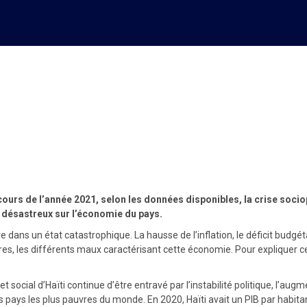
nomie nationale se poursuit
 cours de l’année 2021, selon les données disponibles, la crise soci
 désastreux sur l’économie du pays.
ans un état catastrophique. La hausse de l’inflation, le déficit budgéta
es, les différents maux caractérisant cette économie. Pour expliquer cet
al d’Haïti continue d’être entravé par l’instabilité politique, l’augmentat
s pays les plus pauvres du monde. En 2020, Haïti avait un PIB par habita