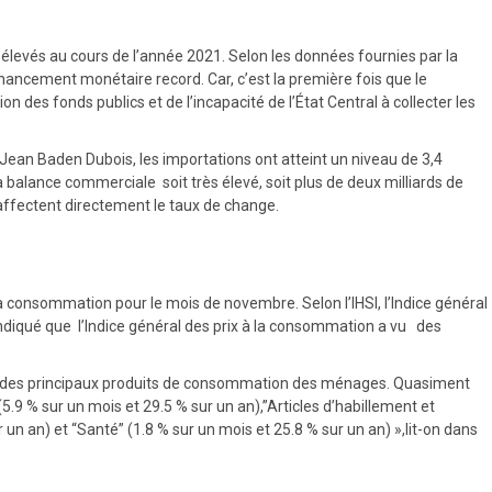
élevés au cours de l’année 2021. Selon les données fournies par la
financement monétaire record. Car, c’est la première fois que le
 des fonds publics et de l’incapacité de l’État Central à collecter les
, Jean Baden Dubois, les importations ont atteint un niveau de 3,4
la balance commerciale soit très élevé, soit plus de deux milliards de
i affectent directement le taux de change.
à la consommation pour le mois de novembre. Selon l’IHSI, l’Indice général
ndiqué que l’Indice général des prix à la consommation a vu des
prix des principaux produits de consommation des ménages. Quasiment
5.9 % sur un mois et 29.5 % sur un an),”Articles d’habillement et
un an) et “Santé” (1.8 % sur un mois et 25.8 % sur un an) »,lit-on dans