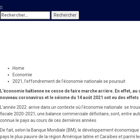
Rechercher :
Economie
2021, l’effondrement de l’éco
30 décembre 2021
Le Quotidien News
Home
Economie
2021, l’effondrement de l’économie nationale se poursuit
L’économie haïtienne ne cesse de faire marche arrière. En effet, au
nouveau coronavirus et le séisme du 14 août 2021 ont eu des effets
L’année 2022 arrive dans un contexte où l’économie nationale se trouve d
fiscale 2020-2021, une balance commerciale déficitaire, sont, entre autr
connue le pays au cours de ces dernières années.
De fait, selon la Banque Mondiale (BM), le développement économique et soci
pays le plus pauvre de la région Amérique latine et Caraïbes et parmi le