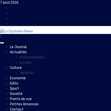
Skip
7 août 2026
to
Facebook
content
Instagram
Twitter
Youtube
Primary
Le Journal
Menu
Actualités
Internationales
Locales
Culture
Vendr’Art
Economie
Edito
Sport
Société
Points de vue
Petites Annonces
Contact