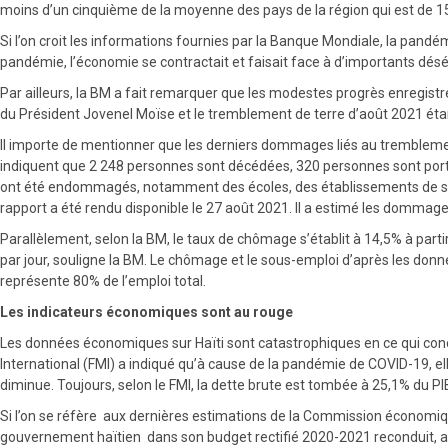
moins d’un cinquième de la moyenne des pays de la région qui est de 15 
Si l’on croit les informations fournies par la Banque Mondiale, la pandém
pandémie, l’économie se contractait et faisait face à d’importants désé
Par ailleurs, la BM a fait remarquer que les modestes progrès enregist
du Président Jovenel Moïse et le tremblement de terre d’août 2021 étan
Il importe de mentionner que les derniers dommages liés au tremblemen
indiquent que 2 248 personnes sont décédées, 320 personnes sont porté
ont été endommagés, notamment des écoles, des établissements de sa
rapport a été rendu disponible le 27 août 2021. Il a estimé les dommages
Parallèlement, selon la BM, le taux de chômage s’établit à 14,5% à par
par jour, souligne la BM. Le chômage et le sous-emploi d’après les donn
représente 80% de l’emploi total.
Les indicateurs économiques sont au rouge
Les données économiques sur Haïti sont catastrophiques en ce qui conc
International (FMI) a indiqué qu’à cause de la pandémie de COVID-19, 
diminue. Toujours, selon le FMI, la dette brute est tombée à 25,1% du P
Si l’on se réfère aux dernières estimations de la Commission économique
gouvernement haïtien dans son budget rectifié 2020-2021 reconduit, a t