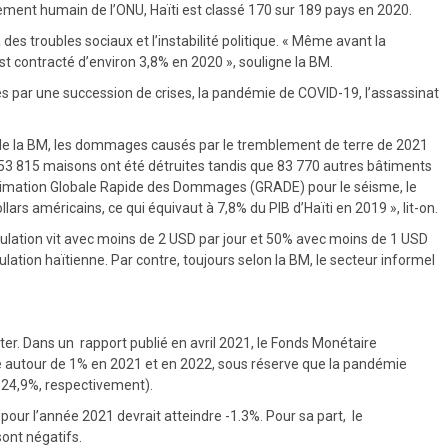
pement humain de l’ONU, Haïti est classé 170 sur 189 pays en 2020.
es troubles sociaux et l’instabilité politique. « Même avant la
st contracté d’environ 3,8% en 2020 », souligne la BM.
és par une succession de crises, la pandémie de COVID-19, l’assassinat
t de la BM, les dommages causés par le tremblement de terre de 2021
 53 815 maisons ont été détruites tandis que 83 770 autres bâtiments
timation Globale Rapide des Dommages (GRADE) pour le séisme, le
rs américains, ce qui équivaut à 7,8% du PIB d’Haïti en 2019 », lit-on.
pulation vit avec moins de 2 USD par jour et 50% avec moins de 1 USD
ation haïtienne. Par contre, toujours selon la BM, le secteur informel
r. Dans un rapport publié en avril 2021, le Fonds Monétaire
e autour de 1% en 2021 et en 2022, sous réserve que la pandémie
t 24,9%, respectivement).
our l’année 2021 devrait atteindre -1.3%. Pour sa part, le
ont négatifs.