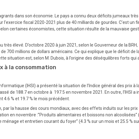
agrants dans son économie. Le pays a connu deux déficits jumeaux très 
ur l’exercice fiscal 2020-2021 plus de 40 milliards de gourdes. C’est un 
lon certaines économistes, cette situation résulte de la mauvaise gestion
eau très élevé. D’octobre 2020 à juin 2021, selon le Gouverneur de la BRH
 de 700 millions de dollars américains. Ce qui explique que le déficit de 
e situation est, selon M. Dubois, à l’origine des déséquilibres forts qu
ix à la consommation
’informatique (IHSI) a présenté la situation de l’Indice général des prix 
ssé de 188.7 en octobre à 197.5 en novembre 2021. En outre, l’IHSI a i
t 4.6 % et 19.7 % le mois précédent.
ie, par la hausse des cours mondiaux, avec des effets induits sur les 
ation en novembre :”Produits alimentaires et boissons non alcoolisées” (
e ménage et entretien courant du foyer” (4.3 % sur un mois et 25.5 % sur 