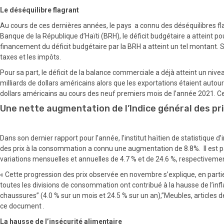
Le déséquilibre flagrant
Au cours de ces dernières années, le pays a connu des déséquilibres fl
Banque de la République d’Haïti (BRH), le déficit budgétaire a atteint po
financement du déficit budgétaire par la BRH a atteint un tel montant. Se
taxes et les impôts.
Pour sa part, le déficit de la balance commerciale a déjà atteint un niv
milliards de dollars américains alors que les exportations étaient autour
dollars américains au cours des neuf premiers mois de l’année 2021. Cett
Une nette augmentation de l’Indice général des pr
Dans son dernier rapport pour l’année, l’institut haïtien de statistique d
des prix à la consommation a connu une augmentation de 8.8%. Il est pa
variations mensuelles et annuelles de 4.7 % et de 24.6 %, respectivemen
« Cette progression des prix observée en novembre s’explique, en part
toutes les divisions de consommation ont contribué à la hausse de l’infl
chaussures” (4.0 % sur un mois et 24.5 % sur un an),”Meubles, articles d
ce document .
La hausse de l’insécurité alimentaire