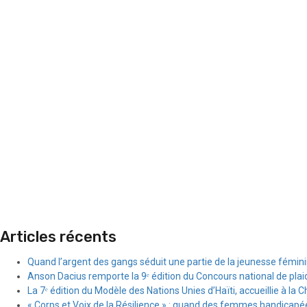
Articles récents
Quand l’argent des gangs séduit une partie de la jeunesse fémin
Anson Dacius remporte la 9ᵉ édition du Concours national de plai
La 7ᵉ édition du Modèle des Nations Unies d’Haïti, accueillie à la C
« Corps et Voix de la Résilience » : quand des femmes handicapée