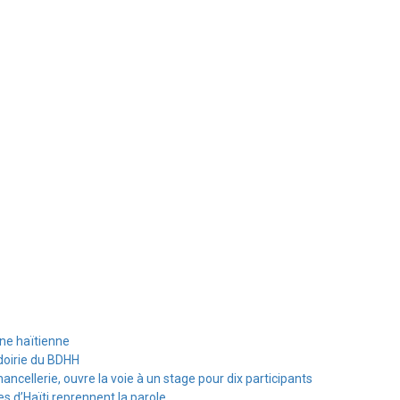
ine haïtienne
doirie du BDHH
hancellerie, ouvre la voie à un stage pour dix participants
s d’Haïti reprennent la parole