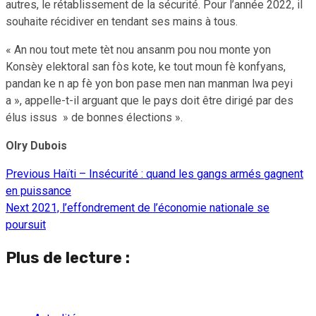
autres, le rétablissement de la sécurité. Pour l’année 2022, il
souhaite récidiver en tendant ses mains à tous.
« An nou tout mete tèt nou ansanm pou nou monte yon
Konsèy elektoral san fòs kote, ke tout moun fè konfyans,
pandan ke n ap fè yon bon pase men nan manman lwa peyi
a », appelle-t-il arguant que le pays doit être dirigé par des
élus issus » de bonnes élections ».
Olry Dubois
Previous
Haïti – Insécurité : quand les gangs armés gagnent
Continue
en puissance
Reading
Next
2021, l’effondrement de l’économie nationale se
poursuit
Plus de lecture :