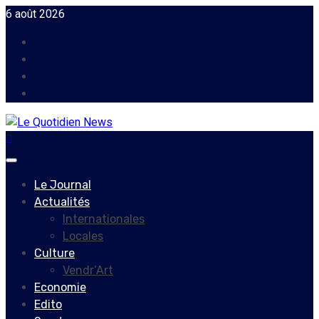
Skip
6 août 2026
to
Facebook
content
Instagram
Twitter
Youtube
Primary
Menu
Le Journal
Actualités
Internationales
Locales
Culture
Vendr’Art
Economie
Edito