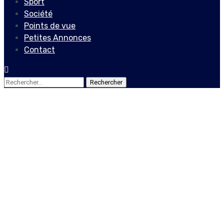
Sport
Société
Points de vue
Petites Annonces
Contact
Rechercher :
Actualités
Locales
2022: l’année pour Ariel
Henry de bien ajuster les
boulons
29 décembre 2021
Le Quotidien News