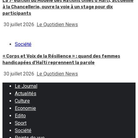
La 7ᵉ édition du Modèle des Nations Unies d’Haïti, accueillie
à la Chancellerie, ouvre la voie à un stage pour dix
participants
30 juillet 2026
Le Quotidien News
Société
« Corps et Voix de la Résilience » : quand des femmes
handicapées d’Haïti reprennent la parole
30 juillet 2026
Le Quotidien News
Le Journal
Actualités
Culture
Economie
Edito
Sport
Société
Points de vue