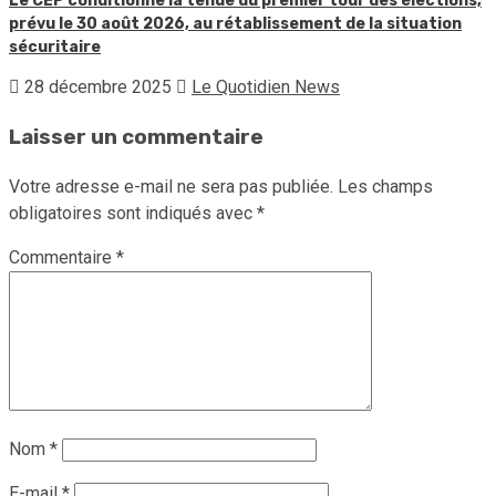
Le CEP conditionne la tenue du premier tour des élections,
prévu le 30 août 2026, au rétablissement de la situation
sécuritaire
28 décembre 2025
Le Quotidien News
Laisser un commentaire
Votre adresse e-mail ne sera pas publiée.
Les champs
obligatoires sont indiqués avec
*
Commentaire
*
Nom
*
E-mail
*