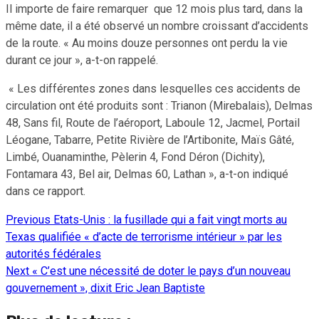
Il importe de faire remarquer que 12 mois plus tard, dans la
même date, il a été observé un nombre croissant d’accidents
de la route. « Au moins douze personnes ont perdu la vie
durant ce jour », a-t-on rappelé.
« Les différentes zones dans lesquelles ces accidents de
circulation ont été produits sont : Trianon (Mirebalais), Delmas
48, Sans fil, Route de l’aéroport, Laboule 12, Jacmel, Portail
Léogane, Tabarre, Petite Rivière de l’Artibonite, Maïs Gâté,
Limbé, Ouanaminthe, Pèlerin 4, Fond Déron (Dichity),
Fontamara 43, Bel air, Delmas 60, Lathan », a-t-on indiqué
dans ce rapport.
Previous
Etats-Unis : la fusillade qui a fait vingt morts au
Continue
Texas qualifiée « d’acte de terrorisme intérieur » par les
Reading
autorités fédérales
Next
« C’est une nécessité de doter le pays d’un nouveau
gouvernement », dixit Eric Jean Baptiste