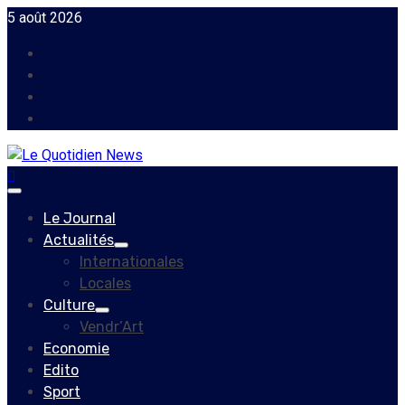
Skip
5 août 2026
to
Facebook
content
Instagram
Twitter
Youtube
Primary
Menu
Le Journal
Actualités
Internationales
Locales
Culture
Vendr’Art
Economie
Edito
Sport