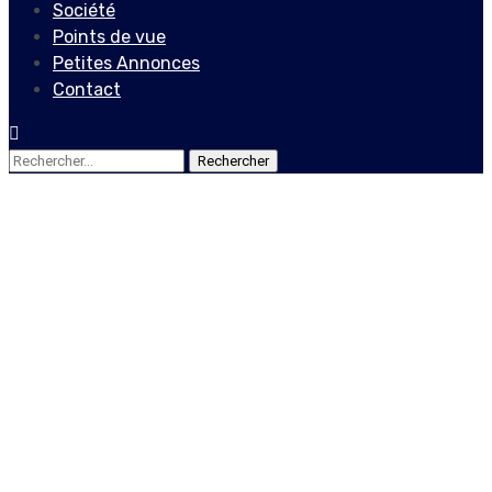
Société
Points de vue
Petites Annonces
Contact
Rechercher :
Actualités
24 personnes sont mortes
du 29 juillet au 4 août 2019
dans des accidents
5 août 2019
Le Quotidien News