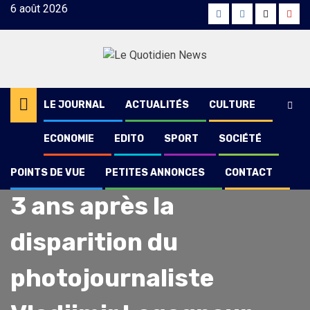
Skip
6 août 2026
Facebook
Instagram
Twitter
Yout
to
content
LE JOURNAL
ACTUALITÉS
CULTURE
ECONOMIE
EDITO
SPORT
SOCIÉTÉ
POINTS DE VUE
PETITES ANNONCES
CONTACT
Points de vue
3 ans après la
disparition du
photojournaliste