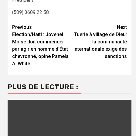
Président
(509) 3609 22 58
Previous
Next
Continue
Election/Haïti : Jovenel
Tuerie à village de Dieu:
Reading
Moïse doit commencer
la communauté
par agir en homme d’État
internationale exige des
chevronné, opine Pamela
sanctions
A. White
PLUS DE LECTURE :