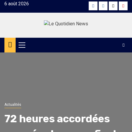
Skip
6 août 2026
Facebook
Instagram
Twitter
Yout
to
content
Primary
Menu
Actualités
72 heures accordées