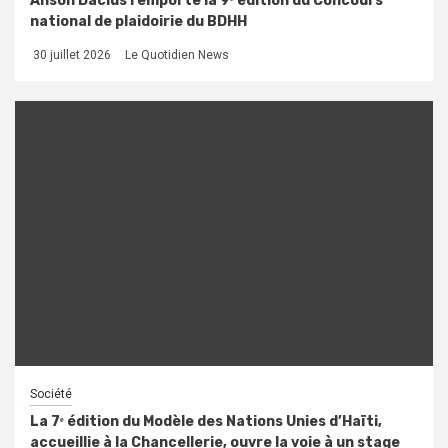
Anson Dacius remporte la 9ᵉ édition du Concours
national de plaidoirie du BDHH
30 juillet 2026
Le Quotidien News
Société
La 7ᵉ édition du Modèle des Nations Unies d’Haïti,
accueillie à la Chancellerie, ouvre la voie à un stage