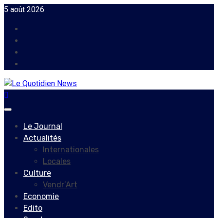
Skip
5 août 2026
to
Facebook
content
Instagram
Twitter
Youtube
Primary
Menu
Le Journal
Actualités
Internationales
Locales
Culture
Vendr’Art
Economie
Edito