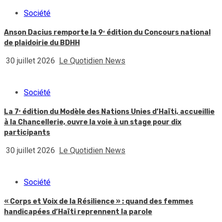
Société
Anson Dacius remporte la 9ᵉ édition du Concours national
de plaidoirie du BDHH
30 juillet 2026
Le Quotidien News
Société
La 7ᵉ édition du Modèle des Nations Unies d’Haïti, accueillie
à la Chancellerie, ouvre la voie à un stage pour dix
participants
30 juillet 2026
Le Quotidien News
Société
« Corps et Voix de la Résilience » : quand des femmes
handicapées d’Haïti reprennent la parole