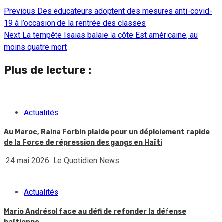
Previous
Des éducateurs adoptent des mesures anti-covid-
Continue
19 à l’occasion de la rentrée des classes
Reading
Next
La tempête Isaias balaie la côte Est américaine, au
moins quatre mort
Plus de lecture :
Actualités
Au Maroc, Raina Forbin plaide pour un déploiement rapide
de la Force de répression des gangs en Haïti
24 mai 2026
Le Quotidien News
Actualités
Mario Andrésol face au défi de refonder la défense
haïtienne