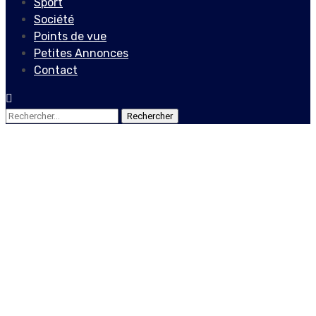
Sport
Société
Points de vue
Petites Annonces
Contact
Rechercher :
Actualités
À distance, Michel
Présumé travaille au
redressement de l’Ed’H
5 août 2020
Le Quotidien News